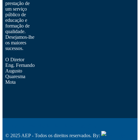
prestação de
um serviço
público de
educação e
formação de
qualidade.
Desejamos-lhe
os maiores
sucessos.
O Diretor
Eng. Fernando
Augusto
Quaresma
Mota
Política de Privacidade
Livro de Reclamações
© 2025 AEP - Todos os direitos reservados. By: