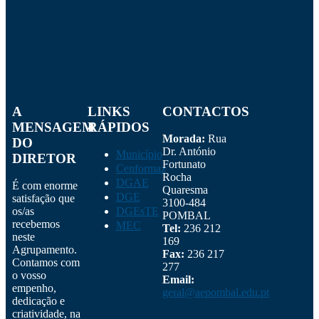
A
LINKS
CONTACTOS
MENSAGEM
RÁPIDOS
Morada:
Rua
DO
Dr. António
Município
DIRETOR
Fortunato
Cenformaz
Rocha
DGAE
É com enorme
Quaresma
DGE
satisfação que
3100-484
os/as
DGEsTE
POMBAL
recebemos
MEC
Tel:
236 212
neste
169
Agrupamento.
Fax:
236 217
Contamos com
277
o vosso
Email:
empenho,
geral@aepombal.edu.pt
dedicação e
criatividade, na