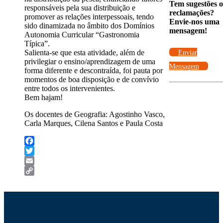
Tem sugestões 
responsáveis pela sua distribuição e
reclamações?
promover as relações interpessoais, tendo
Envie-nos uma
sido dinamizada no âmbito dos Domínios
mensagem!
Autonomia Curricular “Gastronomia
Típica”.
Salienta-se que esta atividade, além de
Enviar
privilegiar o ensino/aprendizagem de uma
Mensagem
forma diferente e descontraída, foi pauta por
momentos de boa disposição e de convívio
entre todos os intervenientes.
Bem hajam!
Os docentes de Geografia: Agostinho Vasco,
Carla Marques, Cilena Santos e Paula Costa
Facebook
Twitter
Email
Copy
Link