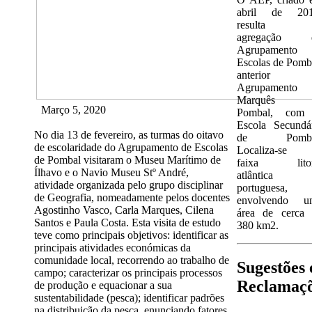
abril de 201
resulta 
agregação 
Agrupamento 
Escolas de Pomb
anterior
Agrupamento
Marquês 
Março 5, 2020
Pombal, com
Escola Secundá
No dia 13 de fevereiro, as turmas do oitavo
de Pomba
de escolaridade do Agrupamento de Escolas
Localiza-se 
de Pombal visitaram o Museu Marítimo de
faixa litor
Ílhavo e o Navio Museu Stº André,
atlântica
atividade organizada pelo grupo disciplinar
portuguesa,
de Geografia, nomeadamente pelos docentes
envolvendo u
Agostinho Vasco, Carla Marques, Cilena
área de cerca 
Santos e Paula Costa. Esta visita de estudo
380 km2.
teve como principais objetivos: identificar as
principais atividades económicas da
comunidade local, recorrendo ao trabalho de
Sugestões 
campo; caracterizar os principais processos
Reclamaç
de produção e equacionar a sua
sustentabilidade (pesca); identificar padrões
na distribuição da pesca, enunciando fatores