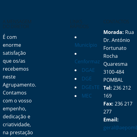
A MENSAGEM
LINKS
CONTACTOS
DO DIRETOR
RÁPIDOS
Morada:
Rua
É com
Dr. António
enorme
Município
Fortunato
satisfação
Rocha
que os/as
Cenformaz
Quaresma
recebemos
DGAE
3100-484
neste
DGE
POMBAL
Agrupamento.
DGEsTE
Tel:
236 212
Contamos
MEC
169
com o vosso
Fax:
236 217
empenho,
277
dedicação e
Email:
criatividade,
geral@aepomb
na prestação