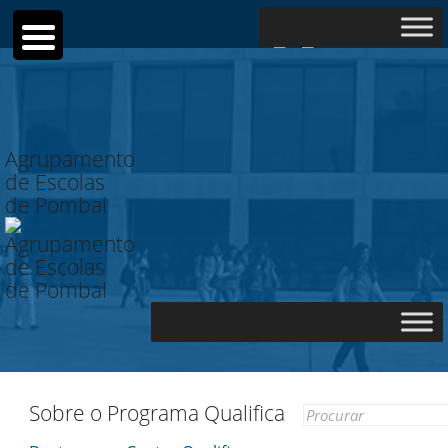
Search
for:
Agrupamento
de Escolas
de Pombal
Sobre o Programa Qualifica
Search
for: