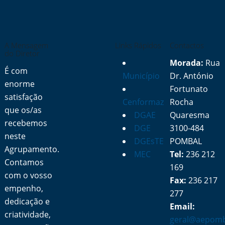
A Mensagem
Links Rápidos
Contactos
do Diretor
Morada:
Rua
É com
Município
Dr. António
enorme
Fortunato
satisfação
Cenformaz
Rocha
que os/as
DGAE
Quaresma
recebemos
DGE
3100-484
neste
DGEsTE
POMBAL
Agrupamento.
MEC
Tel:
236 212
Contamos
169
com o vosso
Fax:
236 217
empenho,
277
dedicação e
Email:
criatividade,
geral@aepomb