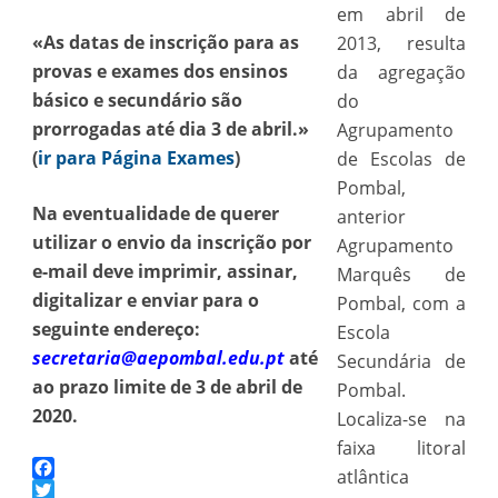
em abril de
«As datas de inscrição para as
2013, resulta
provas e exames dos ensinos
da agregação
básico e secundário são
do
prorrogadas até dia 3 de abril.»
Agrupamento
(
ir para Página Exames
)
de Escolas de
Pombal,
Na eventualidade de querer
anterior
utilizar o envio da inscrição por
Agrupamento
e-mail deve imprimir, assinar,
Marquês de
digitalizar e enviar para o
Pombal, com a
seguinte endereço:
Escola
secretaria@aepombal.edu.pt
até
Secundária de
ao prazo limite de 3 de abril de
Pombal.
2020.
Localiza-se na
faixa litoral
atlântica
Facebook