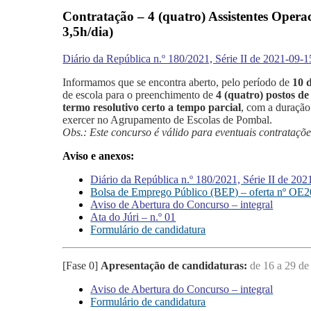
Contratação –
4 (quatro)
Assistentes Operac
3,5h/dia)
Diário da República n.º 180/2021, Série II de 2021-09-1
Informamos que se encontra aberto, pelo período de
10 d
de escola para o preenchimento de
4 (quatro) postos d
termo resolutivo certo a tempo parcial
, com a duraçã
exercer no Agrupamento de Escolas de Pombal.
Obs.: Este concurso é válido para eventuais contrataçõ
Aviso e anexos:
Diário da República n.º 180/2021, Série II de 202
Bolsa de Emprego Público (BEP) – oferta nº OE
Aviso de Abertura do Concurso – integral
Ata do Júri – n.º 01
Formulário de candidatura
[Fase 0]
Apresentação de candidaturas:
de 16 a 29 de
Aviso de Abertura do Concurso – integral
Formulário de candidatura