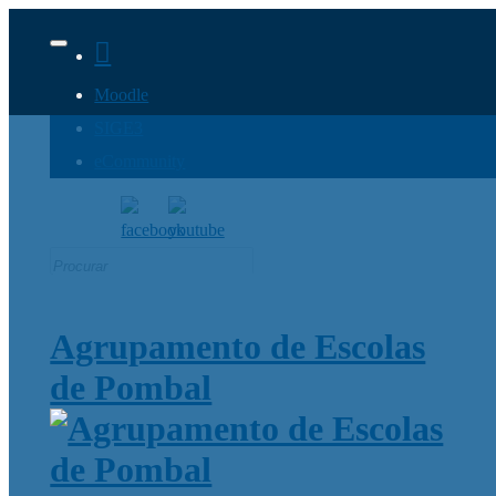
Moodle
SIGE3
eCommunity
Search
for:
Agrupamento de Escolas
de Pombal