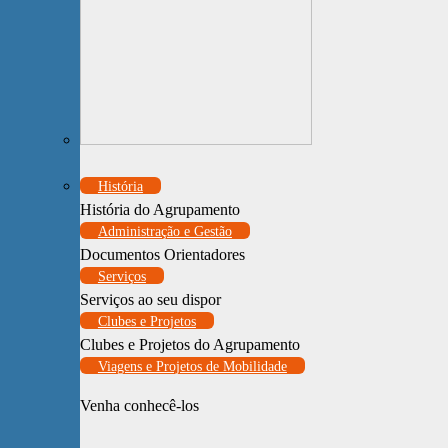
História
História do Agrupamento
Administração e Gestão
Documentos Orientadores
Serviços
Serviços ao seu dispor
Clubes e Projetos
Clubes e Projetos do Agrupamento
Viagens e Projetos de Mobilidade
Venha conhecê-los