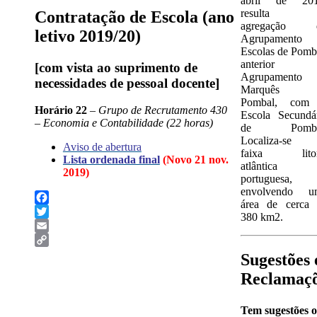
abril de 201
resulta 
Contratação de Escola (ano
agregação 
letivo 2019/20)
Agrupamento 
Escolas de Pomb
anterior
[com vista ao suprimento de
Agrupamento
necessidades de pessoal docente]
Marquês 
Pombal, com
Horário 22
– Grupo de Recrutamento 430
Escola Secundá
– Economia e Contabilidade (22 horas)
de Pomba
Localiza-se 
Aviso de abertura
faixa litor
Lista ordenada final
(Novo 21 nov.
atlântica
2019)
portuguesa,
envolvendo u
área de cerca 
Facebook
380 km2.
Twitter
Email
Copy
Sugestões 
Link
Reclamaç
Tem sugestões 