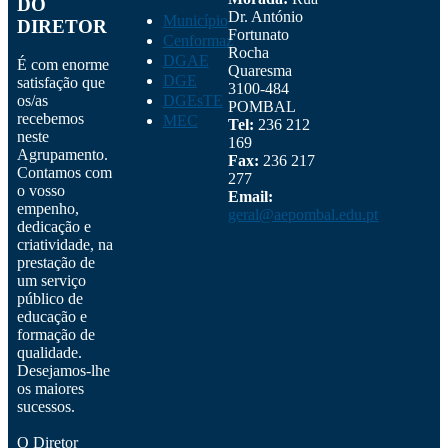
DO
Dr. António
Município
DIRETOR
Fortunato
Cenformaz
Rocha
DGAE
É com enorme
Quaresma
DGE
satisfação que
3100-484
os/as
DGEsTE
POMBAL
recebemos
MEC
Tel:
236 212
neste
169
Agrupamento.
Fax:
236 217
Contamos com
277
o vosso
Email:
empenho,
geral@aepombal.edu.pt
dedicação e
criatividade, na
prestação de
um serviço
público de
educação e
formação de
qualidade.
Desejamos-lhe
os maiores
sucessos.
O Diretor