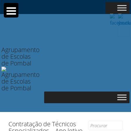
Searc
for:
Agrupamento
de Escolas
de Pombal
Contratação de Técnicos
Search
Especializados – Ano letivo