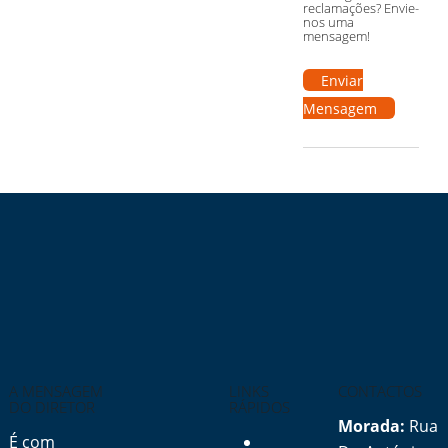
reclamações? Envie-
nos uma
mensagem!
Enviar
Mensagem
A MENSAGEM
LINKS
CONTACTOS
DO DIRETOR
RÁPIDOS
Morada:
Rua
É com