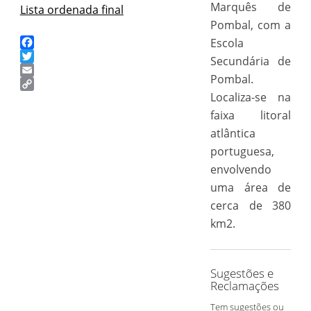
Marquês de
Lista ordenada final
Pombal, com a
Escola
Facebook
Secundária de
Twitter
Pombal.
Email
Localiza-se na
Copy
Link
faixa litoral
atlântica
portuguesa,
envolvendo
uma área de
cerca de 380
km2.
Sugestões e
Reclamações
Tem sugestões ou