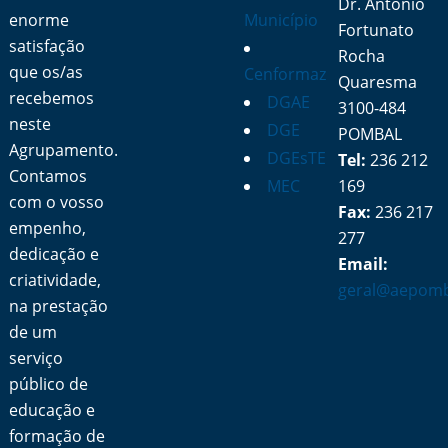
Dr. António
enorme
Município
Fortunato
satisfação
Rocha
que os/as
Cenformaz
Quaresma
recebemos
DGAE
3100-484
neste
DGE
POMBAL
Agrupamento.
DGEsTE
Tel:
236 212
Contamos
MEC
169
com o vosso
Fax:
236 217
empenho,
277
dedicação e
Email:
criatividade,
geral@aepomb
na prestação
de um
serviço
público de
educação e
formação de