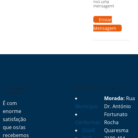
nos uma
mensagem!
Enviar
Mensagem
A Mensagem
Links Rápidos
Contactos
do Diretor
Morada:
Rua
É com
Município
Dr. António
enorme
Fortunato
satisfação
Cenformaz
Rocha
que os/as
DGAE
Quaresma
recebemos