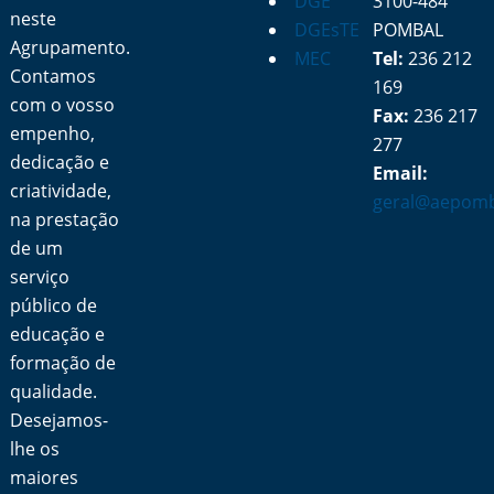
DGE
3100-484
neste
DGEsTE
POMBAL
Agrupamento.
MEC
Tel:
236 212
Contamos
169
com o vosso
Fax:
236 217
empenho,
277
dedicação e
Email:
criatividade,
geral@aepomb
na prestação
de um
serviço
público de
educação e
formação de
qualidade.
Desejamos-
lhe os
maiores