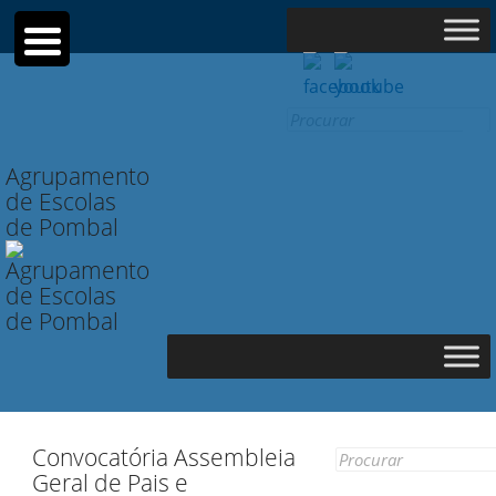
Search
for:
Agrupamento
de Escolas
de Pombal
Convocatória Assembleia
Search
Geral de Pais e
for: