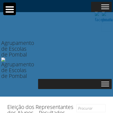
Searc
for:
Agrupamento
de Escolas
de Pombal
Eleição dos Representantes
Search
dos Alunos – Resultados