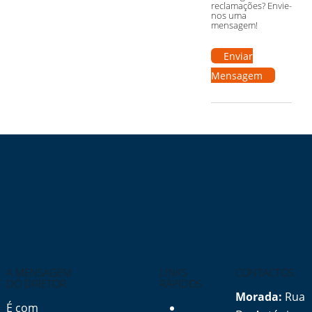
reclamações? Envie-
nos uma
mensagem!
Enviar
Mensagem
A MENSAGEM
LINKS
CONTACTOS
DO DIRETOR
RÁPIDOS
Morada:
Rua
É com