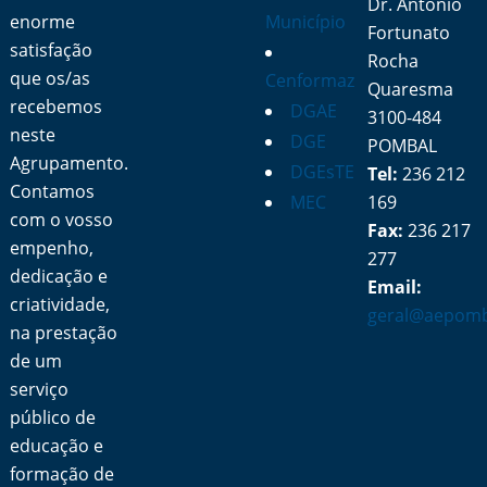
Dr. António
enorme
Município
Fortunato
satisfação
Rocha
que os/as
Cenformaz
Quaresma
recebemos
DGAE
3100-484
neste
DGE
POMBAL
Agrupamento.
DGEsTE
Tel:
236 212
Contamos
MEC
169
com o vosso
Fax:
236 217
empenho,
277
dedicação e
Email:
criatividade,
geral@aepomb
na prestação
de um
serviço
público de
educação e
formação de