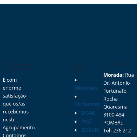
A MENSAGEM
LINKS
CONTACTOS
DO DIRETOR
RÁPIDOS
Morada:
Rua
É com
Dr. António
enorme
Município
Fortunato
satisfação
Rocha
que os/as
Cenformaz
Quaresma
recebemos
DGAE
3100-484
neste
DGE
POMBAL
Agrupamento.
DGEsTE
Tel:
236 212
Contamos