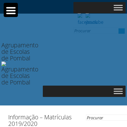
Search
for:
Agrupamento
de Escolas
de Pombal
Informação – Matrículas
Search
2019/2020
for: