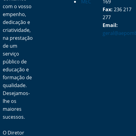
MEC
169
com o vosso
Fax:
236 217
empenho,
277
dedicação e
Email:
criatividade,
geral@aepomb
na prestação
de um
serviço
público de
educação e
formação de
qualidade.
Desejamos-
lhe os
maiores
sucessos.
O Diretor