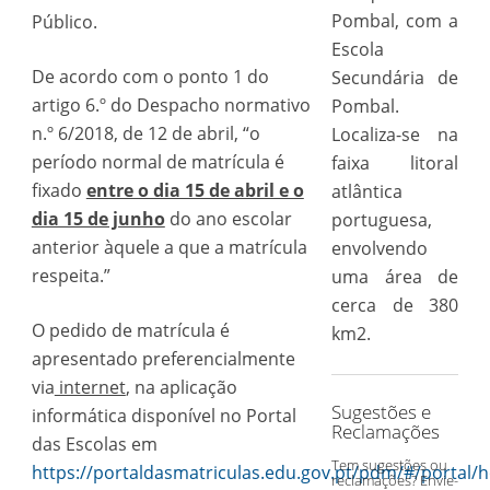
Pombal, com a
Público.
Escola
De acordo com o ponto 1 do
Secundária de
artigo 6.º do Despacho normativo
Pombal.
n.º 6/2018, de 12 de abril, “o
Localiza-se na
período normal de matrícula é
faixa litoral
fixado
entre o dia 15 de abril e o
atlântica
dia 15 de junho
do ano escolar
portuguesa,
anterior àquele a que a matrícula
envolvendo
respeita.”
uma área de
cerca de 380
O pedido de matrícula é
km2.
apresentado preferencialmente
via
internet
, na aplicação
Sugestões e
informática disponível no Portal
Reclamações
das Escolas em
Tem sugestões ou
https://portaldasmatriculas.edu.gov.pt/pdm/#/portal
reclamações? Envie-