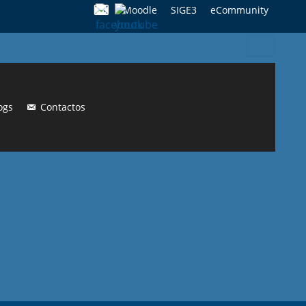
Moodle
SIGE3
eCommunity
Search
for:
ogs
Contactos