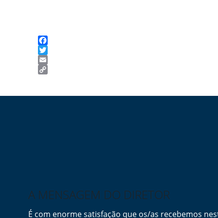
Facebook
Twitter
Email
Copy
Link
A MENSAGEM DO DIRETOR
É com enorme satisfação que os/as recebemos ne