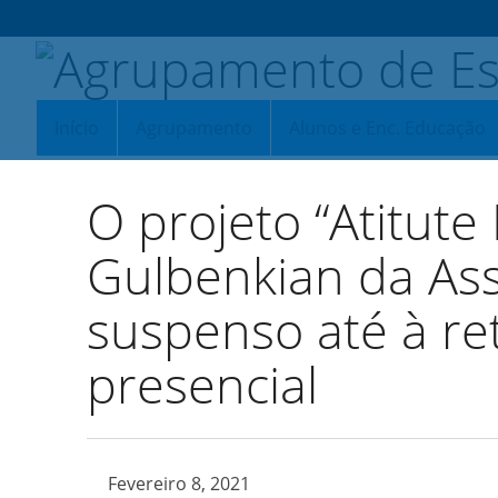
Início
Agrupamento
Alunos e Enc. Educação
O projeto “Atitute
Gulbenkian da Ass
suspenso até à r
presencial
Fevereiro 8, 2021