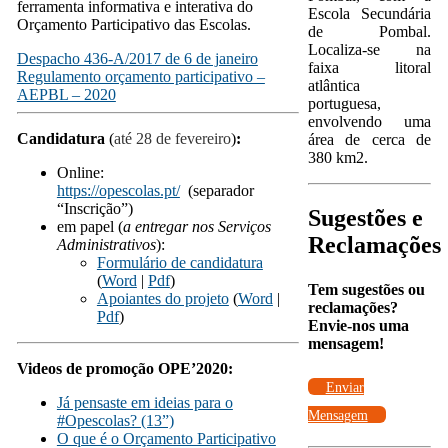
ferramenta informativa e interativa do
Escola Secundária
Orçamento Participativo das Escolas.
de Pombal.
Localiza-se na
Despacho 436-A/2017 de 6 de janeiro
faixa litoral
Regulamento orçamento participativo –
atlântica
AEPBL – 2020
.
portuguesa,
envolvendo uma
Candidatura
(
até 28 de fevereiro
)
:
área de cerca de
380 km2.
Online:
https://opescolas.pt/
(separador
“Inscrição”)
Sugestões e
em papel (
a entregar nos Serviços
Reclamações
Administrativos
):
Formulário de candidatura
(
Word
|
Pdf
)
Tem sugestões ou
Apoiantes do projeto
(
Word
|
reclamações?
Pdf
)
Envie-nos uma
mensagem!
Videos de promoção OPE’2020:
Enviar
Já pensaste em ideias para o
Mensagem
#Opescolas? (13”)
O que é o Orçamento Participativo