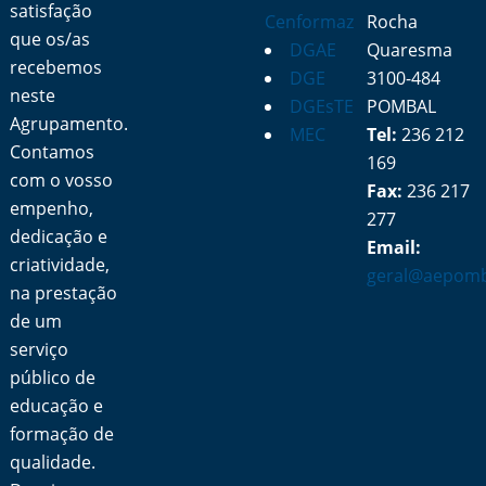
satisfação
Cenformaz
Rocha
que os/as
DGAE
Quaresma
recebemos
DGE
3100-484
neste
DGEsTE
POMBAL
Agrupamento.
MEC
Tel:
236 212
Contamos
169
com o vosso
Fax:
236 217
empenho,
277
dedicação e
Email:
criatividade,
geral@aepomb
na prestação
de um
serviço
público de
educação e
formação de
qualidade.