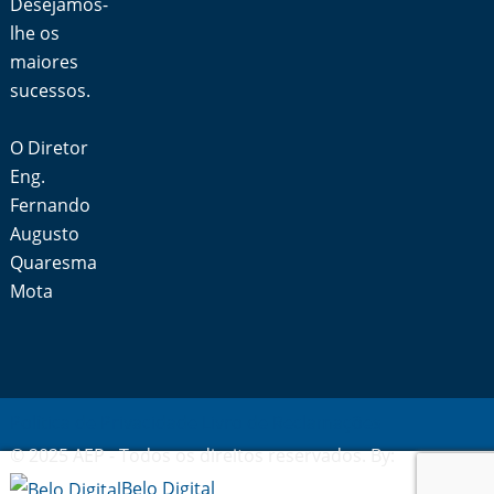
Desejamos-
lhe os
maiores
sucessos.
O Diretor
Eng.
Fernando
Augusto
Quaresma
Mota
Política de Privacidade
Livro de Reclamações
© 2025 AEP - Todos os direitos reservados. By:
Belo Digital