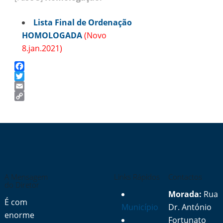
Lista Final de Ordenação
HOMOLOGADA
(Novo
8.jan.2021)
Facebook
Twitter
Email
Copy
Link
A Mensagem
Links Rápidos
Contactos
do Diretor
Morada:
Rua
É com
Município
Dr. António
enorme
Fortunato