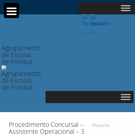
Search
for:
Agrupamento
de Escolas
de Pombal
Procedimento Concursal –
Search
Assistente Operacional – 3
for: