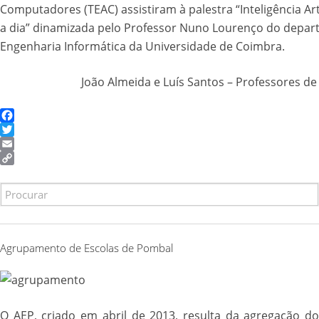
Computadores (TEAC) assistiram à palestra “Inteligência Arti
a dia” dinamizada pelo Professor Nuno Lourenço do depa
Engenharia Informática da Universidade de Coimbra.
João Almeida e Luís Santos – Professores de
Facebook
Twitter
Email
Copy
Link
Search
for:
Agrupamento de Escolas de Pombal
O AEP, criado em abril de 2013, resulta da agregação do