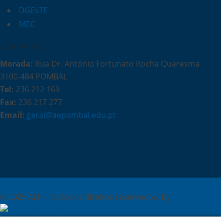
DGEsTE
MEC
CONTACTOS
Morada:
Rua Dr. António Fortunato Rocha Quaresma
3100-484 POMBAL
Tel:
236 212 169
Fax:
236 217 277
Email:
geral@aepombal.edu.pt
Política de Privacidade
Livro de Reclamações
© 2025 AEP - Todos os direitos reservados. By:
Belo Digital