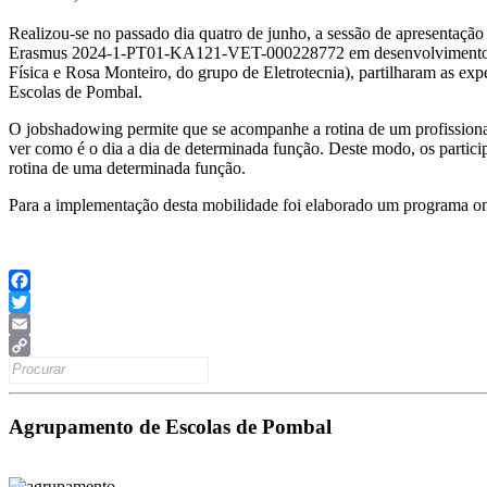
Realizou-se no passado dia quatro de junho, a sessão de apresentação
Erasmus 2024-1-PT01-KA121-VET-000228772 em desenvolvimento, no n
Física e Rosa Monteiro, do grupo de Eletrotecnia), partilharam as ex
Escolas de Pombal.
O jobshadowing permite que se acompanhe a rotina de um profissiona
ver como é o dia a dia de determinada função. Deste modo, os partici
rotina de uma determinada função.
Para a implementação desta mobilidade foi elaborado um programa onde
Facebook
Twitter
Email
Search
Copy
for:
Link
Agrupamento de Escolas de Pombal