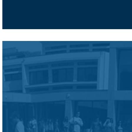
Moodle
SIGE3
eCommunity
Search
for:
Agrupamento de Escolas de Po
Início
Agrupamento
Alunos e Enc. Educação
Blogs