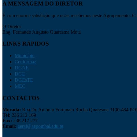
A MENSAGEM DO DIRETOR
É com enorme satisfação que os/as recebemos neste Agrupamento. Con
O Diretor
Eng. Fernando Augusto Quaresma Mota
LINKS RÁPIDOS
Município
Cenformaz
DGAE
DGE
DGEsTE
MEC
CONTACTOS
Morada:
Rua Dr. António Fortunato Rocha Quaresma 3100-484 
Tel:
236 212 169
Fax:
236 217 277
Email:
geral@aepombal.edu.pt