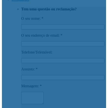
Tem uma questão ou reclamação?
O seu nome: *
O seu endereço de email: *
Telefone/Telemóvel:
Assunto: *
Mensagem: *