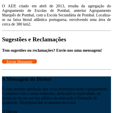
O AEP, criado em abril de 2013, resulta da agregação do
Agrupamento de Escolas de Pombal, anterior Agrupamento
Marquês de Pombal, com a Escola Secundária de Pombal. Localiza-
se na faixa litoral atlântica portuguesa, envolvendo uma área de
cerca de 380 km2.
Sugestões e Reclamações
Tem sugestões ou reclamações? Envie-nos uma mensagem!
Enviar Mensagem
A Mensagem do Diretor
É com enorme satisfação que os/as recebemos neste Agrupamento.
Contamos com o vosso empenho, dedicação e criatividade, na
prestação de um serviço público de educação e formação de
qualidade. Desejamos-lhe os maiores sucessos.
O Diretor