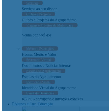
Serviços
Serviços ao seu dispor
Clubes e Projetos
Clubes e Projetos do Agrupamento
Viagens e Projetos de Mobilidade
Venha conhecê-los
Mérito e Distinções
Honra, Mérito e Valor
Secretaria Virtual
Documentos e Notícias internas
Escolas do Agrupamento
Escolas do Agrupamento
Identidade Visual
Identidade Visual do Agrupamento
Canal de Denúncias
RGPC - corrupção e infrações conexas
Alunos e Enc. Educação