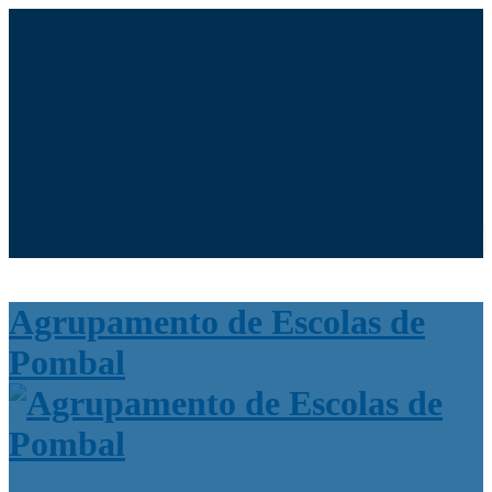
Moodle
SIGE3
eCommunity
Search for:
Agrupamento de Escolas de
Pombal