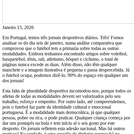
Janeiro 15, 2026
Em Portugal, temos três jornais desportivos diários. Três! Fomos
analisar os do dia seis de janeiro, numa análise comparativa que
comprovou que o futebol tem a primazia sobre todas as outras
modalidades. Embora tenhamos encontrado artigos sobre voleibol,
basquetebol, ténis, rali, atletismo, hóquei e ciclismo, o total de
páginas nunca excede as duas. Além disso, não têm qualquer
manchete e a imagem ilustrativa é pequena e passa despercebida. Já
o futebol ocupa, podemos dizê-lo, 90% do espaço em qualquer um
dos jornais!
Esta falta de pluralidade desportiva incomodou-nos, porque todos os
atletas de todas as modalidades devem ser valorizados pelo seu
trabalho, esforço e empenho. Por outro lado, até compreendemos,
pois o futebol faz parte da identidade cultural e emocional
portuguesa. É a modalidade mais democrática, já que qualquer
pessoa, pobre ou rica, o pode praticar. Qualquer criança começa por
dar uns pontapés na bola e tem início aí o seu gosto por este
desporto. Os jornais refletem esta adesão nacional. Mas há outros
motivos! Na verdade, é uma questão de dinheiro porque há no