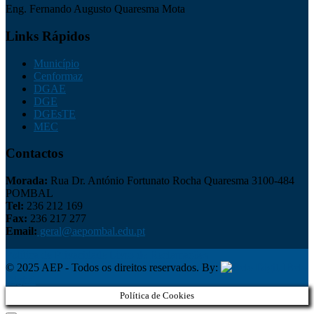
Eng. Fernando Augusto Quaresma Mota
Links Rápidos
Município
Cenformaz
DGAE
DGE
DGEsTE
MEC
Contactos
Morada:
Rua Dr. António Fortunato Rocha Quaresma 3100-484
POMBAL
Tel:
236 212 169
Fax:
236 217 277
Email:
geral@aepombal.edu.pt
Política de Privacidade
Livro de Reclamações
© 2025 AEP - Todos os direitos reservados. By:
Belo
Digital
Política de Cookies