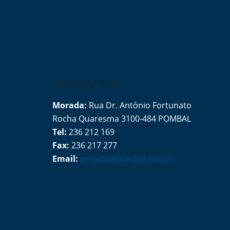
CONTACTOS
Morada:
Rua Dr. António Fortunato
Rocha Quaresma 3100-484 POMBAL
Tel:
236 212 169
Fax:
236 217 277
Email:
geral@aepombal.edu.pt