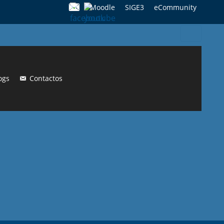
Moodle
SIGE3
eCommunity
Search
for:
ogs
Contactos