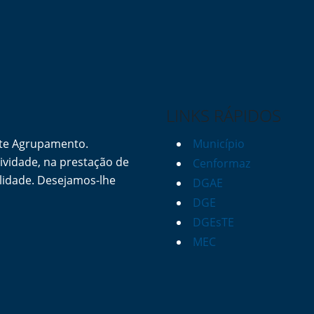
LINKS RÁPIDOS
ste Agrupamento.
Município
vidade, na prestação de
Cenformaz
lidade. Desejamos-lhe
DGAE
DGE
DGEsTE
MEC