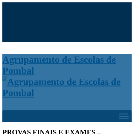
Search
for:
Agrupamento de Escolas de
Pombal
PROVAS FINAIS E EXAMES –