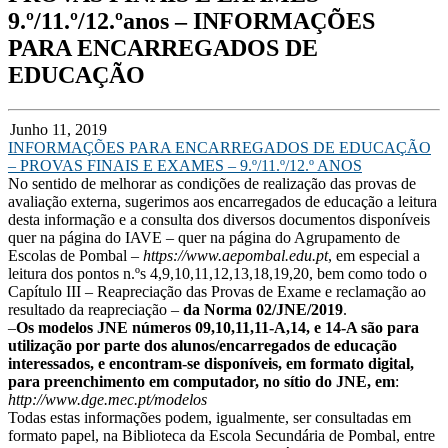
9.º/11.º/12.ºanos – INFORMAÇÕES
PARA ENCARREGADOS DE
EDUCAÇÃO
Junho 11, 2019
INFORMAÇÕES PARA ENCARREGADOS DE EDUCAÇÃO
– PROVAS FINAIS E EXAMES – 9.º/11.º/12.º ANOS
No sentido de melhorar as condições de realização das provas de
avaliação externa, sugerimos aos encarregados de educação a leitura
desta informação e a consulta dos diversos documentos disponíveis
quer na página do IAVE – quer na página do Agrupamento de
Escolas de Pombal –
https://www.aepombal.edu.pt
, em especial a
leitura dos pontos n.ºs 4,9,10,11,12,13,18,19,20, bem como todo o
Capítulo III – Reapreciação das Provas de Exame e reclamação ao
resultado da reapreciação –
da Norma 02/JNE/2019
.
–
Os modelos JNE números 09,10,11,11-A,14, e 14-A são para
utilização por parte dos alunos/encarregados de educação
interessados, e encontram-se disponíveis, em formato digital,
para preenchimento em computador, no sítio do JNE, em
:
http://www.dge.mec.pt/modelos
Todas estas informações podem, igualmente, ser consultadas em
formato papel, na Biblioteca da Escola Secundária de Pombal, entre