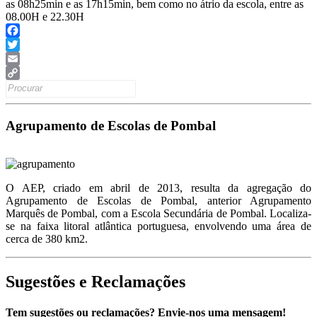
as 08h25min e as 17h15min, bem como no átrio da escola, entre as
08.00H e 22.30H
Facebook
Twitter
Email
Search
Copy
for:
Link
Agrupamento de Escolas de Pombal
O AEP, criado em abril de 2013, resulta da agregação do
Agrupamento de Escolas de Pombal, anterior Agrupamento
Marquês de Pombal, com a Escola Secundária de Pombal. Localiza-
se na faixa litoral atlântica portuguesa, envolvendo uma área de
cerca de 380 km2.
Sugestões e Reclamações
Tem sugestões ou reclamações? Envie-nos uma mensagem!