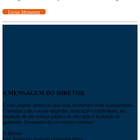
Enviar Mensagem
A MENSAGEM DO DIRETOR
É com enorme satisfação que os/as recebemos neste Agrupamento.
Contamos com o vosso empenho, dedicação e criatividade, na
prestação de um serviço público de educação e formação de
qualidade. Desejamos-lhe os maiores sucessos.
O Diretor
Eng. Fernando Augusto Quaresma Mota