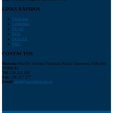
LINKS RÁPIDOS
Município
Cenformaz
DGAE
DGE
DGEsTE
MEC
CONTACTOS
Morada:
Rua Dr. António Fortunato Rocha Quaresma 3100-484
POMBAL
Tel:
236 212 169
Fax:
236 217 277
Email:
geral@aepombal.edu.pt
Política de Privacidade
Livro de Reclamações