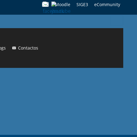
Moodle
SIGE3
eCommunity
Search
for:
ogs
Contactos