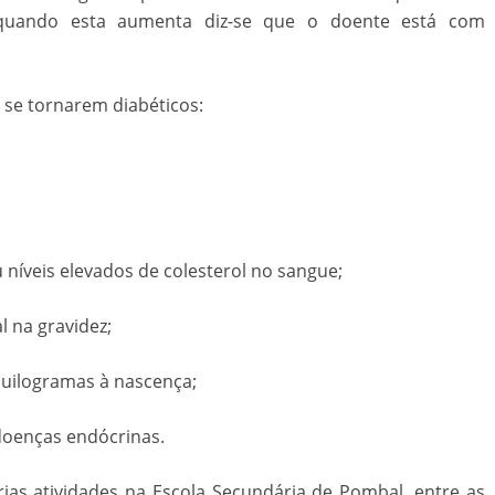
 quando esta aumenta diz-se que o doente está com
 se tornarem diabéticos:
 níveis elevados de colesterol no sangue;
l na gravidez;
quilogramas à nascença;
oenças endócrinas.
rias atividades na Escola Secundária de Pombal, entre as