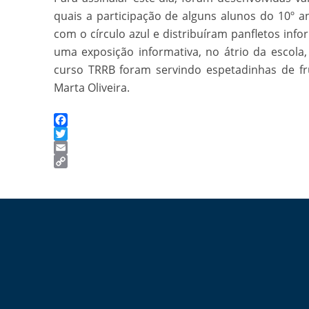
quais a participação de alguns alunos do 10º an
com o círculo azul e distribuíram panfletos in
uma exposição informativa, no átrio da escola,
curso TRRB foram servindo espetadinhas de fru
Marta Oliveira.
Facebook
Twitter
Email
Copy
Link