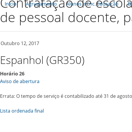
Contratação de escol
Início
Agrupamento
Alunos e Enc. Educação
B
de pessoal docente, p
Outubro 12, 2017
Espanhol (GR350)
Horário 26
Aviso de abertura
Errata: O tempo de serviço é contabilizado até 31 de agost
Lista ordenada final