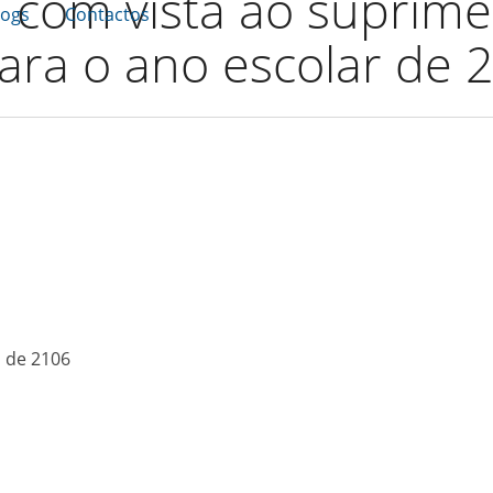
a com vista ao suprim
logs
Contactos
ara o ano escolar de 
o de 2106