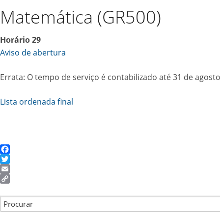
Matemática (GR500)
Horário 29
Aviso de abertura
Errata: O tempo de serviço é contabilizado até 31 de agost
Lista ordenada final
Facebook
Twitter
Email
Copy
Link
Search for: