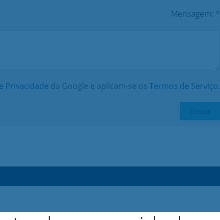
Mensagem: *
de Privacidade
da Google e aplicam-se os
Termos de Serviço
.