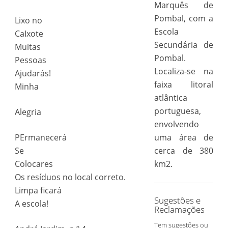
Marquês de
Pombal, com a
Lixo no
Escola
CaIxote
Secundária de
Muitas
Pombal.
Pessoas
Localiza-se na
Ajudarás!
faixa litoral
Minha
atlântica
portuguesa,
Alegria
envolvendo
PErmanecerá
uma área de
Se
cerca de 380
Colocares
km2.
Os resíduos no local correto.
Limpa ficará
Sugestões e
A escola!
Reclamações
Tem sugestões ou