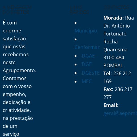
A MENSAGEM
LINKS
CONTACTOS
DO DIRETOR
RÁPIDOS
Morada:
Rua
É com
Dr. António
enorme
Município
Fortunato
satisfação
Rocha
que os/as
Cenformaz
Quaresma
recebemos
DGAE
3100-484
neste
DGE
POMBAL
Agrupamento.
DGEsTE
Tel:
236 212
Contamos
MEC
169
com o vosso
Fax:
236 217
empenho,
277
dedicação e
Email:
criatividade,
geral@aepomb
na prestação
de um
serviço