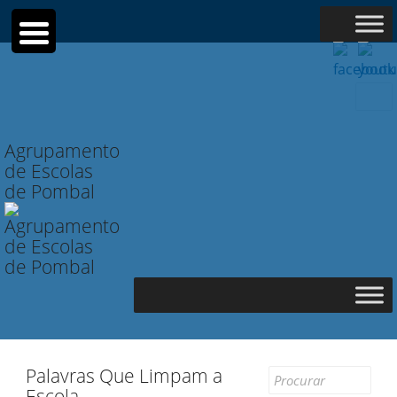
Searc
for:
Agrupamento
de Escolas
de Pombal
Palavras Que Limpam a
Search
Escola