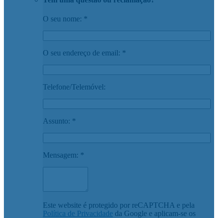
O seu nome: *
O seu endereço de email: *
Telefone/Telemóvel:
Assunto: *
Mensagem: *
Este website é protegido por reCAPTCHA e pela
Política de Privacidade
da Google e aplicam-se os