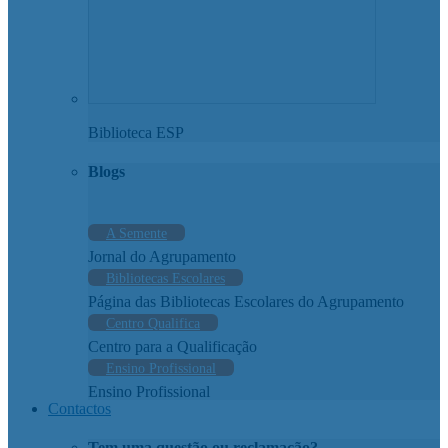
Biblioteca ESP
Blogs
A Semente
Jornal do Agrupamento
Bibliotecas Escolares
Página das Bibliotecas Escolares do Agrupamento
Centro Qualifica
Centro para a Qualificação
Ensino Profissional
Ensino Profissional
Contactos
Tem uma questão ou reclamação?