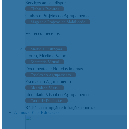
Serviços ao seu dispor
Clubes e Projetos
Clubes e Projetos do Agrupamento
Viagens e Projetos de Mobilidade
Venha conhecê-los
Mérito e Distinções
Honra, Mérito e Valor
Secretaria Virtual
Documentos e Notícias internas
Escolas do Agrupamento
Escolas do Agrupamento
Identidade Visual
Identidade Visual do Agrupamento
Canal de Denúncias
RGPC - corrupção e infrações conexas
Alunos e Enc. Educação