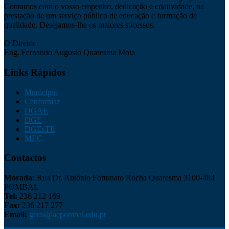
Contamos com o vosso empenho, dedicação e criatividade, na
prestação de um serviço público de educação e formação de
qualidade. Desejamos-lhe os maiores sucessos.
O Diretor
Eng. Fernando Augusto Quaresma Mota
Links Rápidos
Município
Cenformaz
DGAE
DGE
DGEsTE
MEC
Contactos
Morada:
Rua Dr. António Fortunato Rocha Quaresma 3100-484
POMBAL
Tel:
236 212 169
Fax:
236 217 277
Email:
geral@aepombal.edu.pt