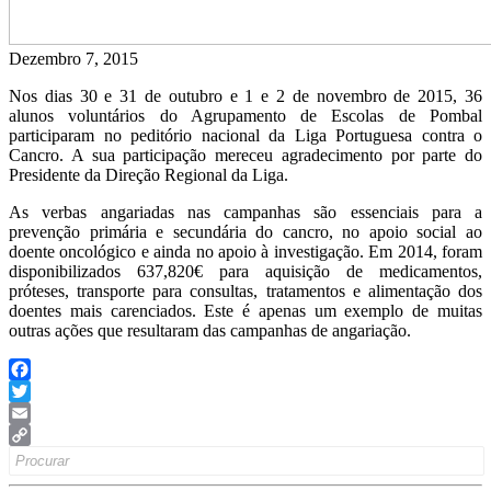
Dezembro 7, 2015
Nos dias 30 e 31 de outubro e 1 e 2 de novembro de 2015, 36
alunos voluntários do Agrupamento de Escolas de Pombal
participaram no peditório nacional da Liga Portuguesa contra o
Cancro. A sua participação mereceu agradecimento por parte do
Presidente da Direção Regional da Liga.
As verbas angariadas nas campanhas são essenciais para a
prevenção primária e secundária do cancro, no apoio social ao
doente oncológico e ainda no apoio à investigação. Em 2014, foram
disponibilizados 637,820€ para aquisição de medicamentos,
próteses, transporte para consultas, tratamentos e alimentação dos
doentes mais carenciados. Este é apenas um exemplo de muitas
outras ações que resultaram das campanhas de angariação.
Facebook
Twitter
Email
Search
Copy
for:
Link