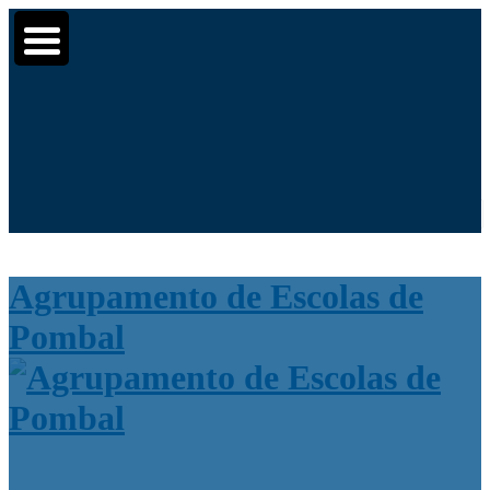
Moodle
SIGE3
eCommunity
▼
▼
Search
▼
for:
Agrupamento de Escolas de
Pombal