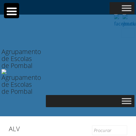
Searc
for:
Agrupamento
de Escolas
de Pombal
ALV
Search