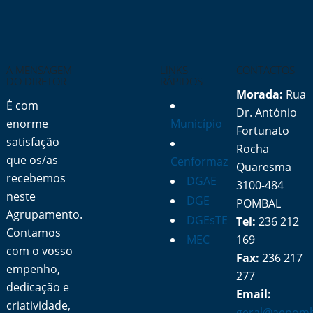
A MENSAGEM
LINKS
CONTACTOS
DO DIRETOR
RÁPIDOS
Morada:
Rua
É com
Dr. António
enorme
Município
Fortunato
satisfação
Rocha
que os/as
Cenformaz
Quaresma
recebemos
DGAE
3100-484
neste
DGE
POMBAL
Agrupamento.
DGEsTE
Tel:
236 212
Contamos
MEC
169
com o vosso
Fax:
236 217
empenho,
277
dedicação e
Email:
criatividade,
geral@aepomb