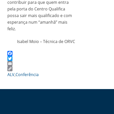
contribuir para que quem entra
pela porta do Centro Qualifica
possa sair mais qualificado e com
esperança num “amanhã” mais
feliz.
Isabel Moio – Técnica de ORVC
Facebook
Twitter
Email
Copy
ALV
,
Conferência
Link