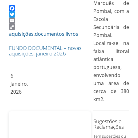
Marquês de
Pombal, com a
Facebook
Escola
Twitter
Email
Secundária de
Copy
aquisições
,
documentos
,
livros
Pombal.
Link
Localiza-se na
FUNDO DOCUMENTAL – novas
faixa litoral
aquisições, janeiro 2026
atlântica
portuguesa,
envolvendo
6
uma área de
Janeiro,
cerca de 380
2026
km2.
Sugestões e
Reclamações
Tem sugestões ou