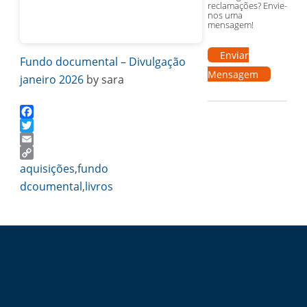
reclamações? Envie-
nos uma
mensagem!
Enviar
Fundo documental – Divulgação
Mensagem
janeiro 2026
by sara
Facebook
Twitter
Email
Copy
aquisições
,
fundo
Link
dcoumental
,
livros