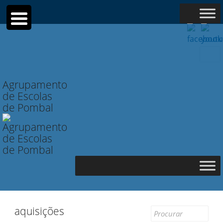
Searc
for:
Agrupamento
de Escolas
de Pombal
aquisições
Search