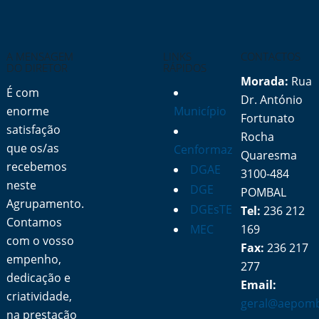
A MENSAGEM
LINKS
CONTACTOS
DO DIRETOR
RÁPIDOS
Morada:
Rua
É com
Dr. António
enorme
Município
Fortunato
satisfação
Rocha
que os/as
Cenformaz
Quaresma
recebemos
DGAE
3100-484
neste
DGE
POMBAL
Agrupamento.
DGEsTE
Tel:
236 212
Contamos
MEC
169
com o vosso
Fax:
236 217
empenho,
277
dedicação e
Email:
criatividade,
geral@aepomb
na prestação