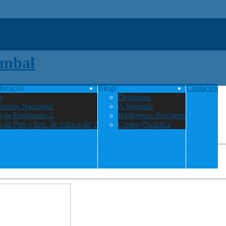
ducação
Blogs
Contactos
o
Destaques
Exames Nacionais
A Semente
 de Estudantes 2
Bibliotecas Escolares
 de Pais e Enc. de Educação 2
Centro Qualifica
lona