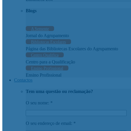
Blogs
A Semente
Jornal do Agrupamento
Bibliotecas Escolares
Página das Bibliotecas Escolares do Agrupamento
Centro Qualifica
Centro para a Qualificação
Ensino Profissional
Ensino Profissional
Contactos
Tem uma questão ou reclamação?
O seu nome: *
O seu endereço de email: *