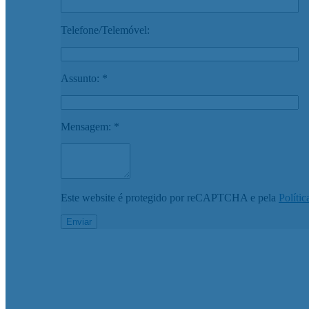
Telefone/Telemóvel:
Assunto: *
Mensagem: *
Este website é protegido por reCAPTCHA e pela
Polític