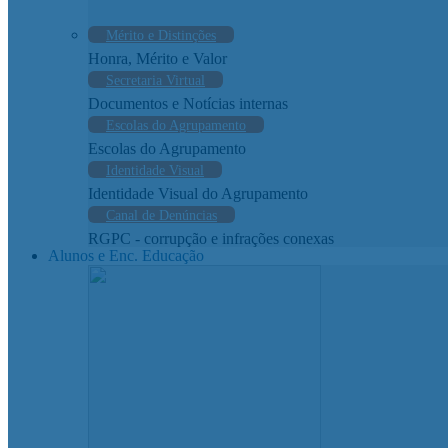
Mérito e Distinções
Honra, Mérito e Valor
Secretaria Virtual
Documentos e Notícias internas
Escolas do Agrupamento
Escolas do Agrupamento
Identidade Visual
Identidade Visual do Agrupamento
Canal de Denúncias
RGPC - corrupção e infrações conexas
Alunos e Enc. Educação