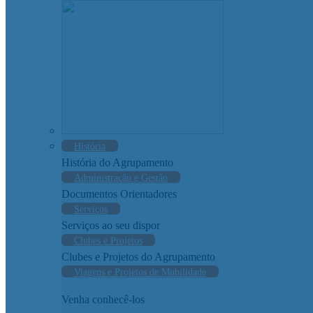
História
História do Agrupamento
Administração e Gestão
Documentos Orientadores
Serviços
Serviços ao seu dispor
Clubes e Projetos
Clubes e Projetos do Agrupamento
Viagens e Projetos de Mobilidade
Venha conhecê-los