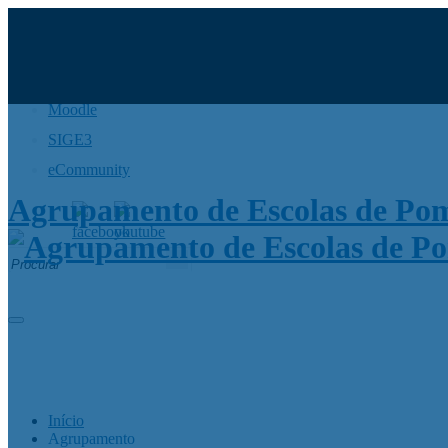
Moodle
SIGE3
eCommunity
Agrupamento de Escolas de Po
Search
for:
Início
Agrupamento