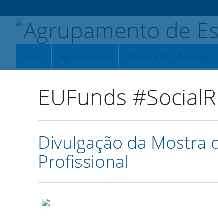
Início
Agrupamento
Alunos e Enc. Educação
EUFunds #SocialR
Divulgação da Mostra 
Profissional