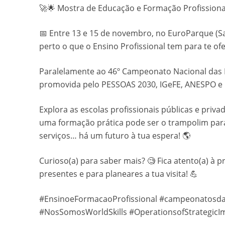
🚀🌟 Mostra de Educação e Formação Profissional
📅 Entre 13 e 15 de novembro, no EuroParque (San
perto o que o Ensino Profissional tem para te ofe
Paralelamente ao 46º Campeonato Nacional das P
promovida pelo PESSOAS 2030, IGeFE, ANESPO e I
Explora as escolas profissionais públicas e priv
uma formação prática pode ser o trampolim para o
serviços… há um futuro à tua espera! 🌎
Curioso(a) para saber mais? 🧐 Fica atento(a) à 
presentes e para planeares a tua visita! 💪
#EnsinoeFormacaoProfissional #campeonatosdas
#NosSomosWorldSkills #OperationsofStrategicI