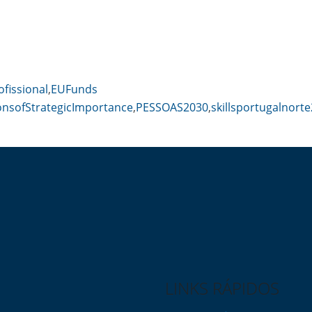
fissional
,
EUFunds
onsofStrategicImportance
,
PESSOAS2030
,
skillsportugalnort
LINKS RÁPIDOS