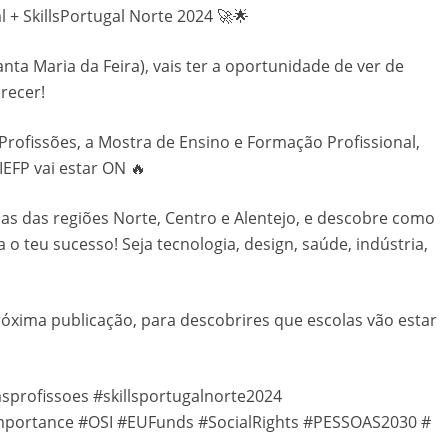
 + SkillsPortugal Norte 2024 🚀🌟
ta Maria da Feira), vais ter a oportunidade de ver de
recer!
rofissões, a Mostra de Ensino e Formação Profissional,
EFP vai estar ON 🔥
adas das regiões Norte, Centro e Alentejo, e descobre como
 teu sucesso! Seja tecnologia, design, saúde, indústria,
próxima publicação, para descobrires que escolas vão estar
profissoes #skillsportugalnorte2024
mportance #OSI #EUFunds #SocialRights #PESSOAS2030 #