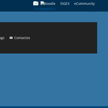
Moodle
SIGE3
eCommunity
Search
for:
ogs
Contactos