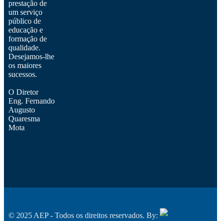
prestação de
um serviço
público de
educação e
formação de
qualidade.
Desejamos-lhe
os maiores
sucessos.
O Diretor
Eng. Fernando
Augusto
Quaresma
Mota
Política de Privacidade
Livro de Reclamações
© 2025 AEP - Todos os direitos reservados. By: