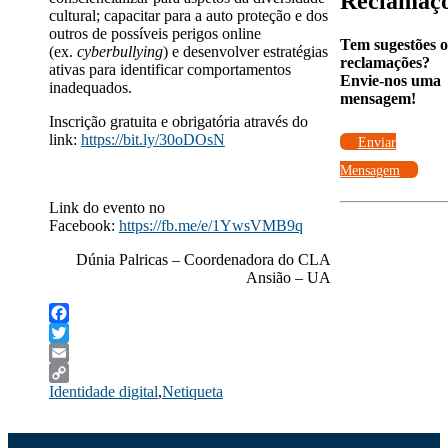
Reclamaç
cultural; capacitar para a auto proteção e dos
outros de possíveis perigos online
Tem sugestões 
(ex.
cyberbullying
) e desenvolver estratégias
reclamações?
ativas para identificar comportamentos
Envie-nos uma
inadequados.
mensagem!
Inscrição gratuita e obrigatória através do
link:
https://bit.ly/30oDOsN
Enviar
Mensagem
Link do evento no
Facebook:
https://fb.me/e/1YwsVMB9q
Dúnia Palricas – Coordenadora do CLA
Ansião – UA
Facebook
Twitter
Email
Identidade digital
,
Netiqueta
Copy
Link