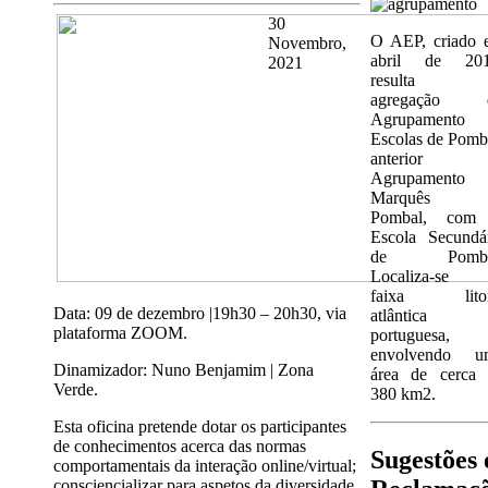
30
O AEP, criado 
Novembro,
abril de 201
2021
resulta 
agregação 
Agrupamento 
Escolas de Pomb
anterior
Agrupamento
Marquês 
Pombal, com
Escola Secundá
de Pomba
Localiza-se 
faixa litor
Data: 09 de dezembro |19h30 – 20h30, via
atlântica
plataforma ZOOM.
portuguesa,
envolvendo u
Dinamizador: Nuno Benjamim | Zona
área de cerca 
Verde.
380 km2.
Esta oficina pretende dotar os participantes
de conhecimentos acerca das normas
Sugestões 
comportamentais da interação online/virtual;
consciencializar para aspetos da diversidade