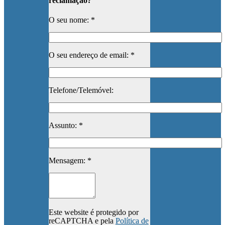
reclamação?
O seu nome: *
O seu endereço de email: *
Telefone/Telemóvel:
Assunto: *
Mensagem: *
Este website é protegido por
reCAPTCHA e pela
Política de