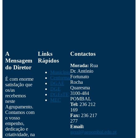
A
Links
Contactos
Mensagem
Rápidos
Morada:
Rua
do Diretor
Dr. António
Município
Fortunato
Cenformaz
É com enorme
Rocha
DGAE
satisfação que
Quaresma
DGE
os/as
3100-484
DGEsTE
recebemos
POMBAL
MEC
neste
Tel:
236 212
Agrupamento.
169
Contamos com
Fax:
236 217
o vosso
277
empenho,
Email:
dedicação e
geral@aepombal.edu.pt
criatividade, na