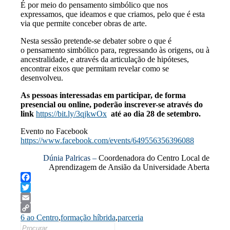
É por meio do pensamento simbólico que nos
expressamos, que ideamos e que criamos, pelo que é esta
via que permite conceber obras de arte.
Nesta sessão pretende-se debater sobre o que é
o pensamento simbólico para, regressando às origens, ou à
ancestralidade, e através da articulação de hipóteses,
encontrar eixos que permitam revelar como se
desenvolveu.
As pessoas interessadas em participar, de forma
presencial ou online, poderão inscrever-se através do
link
https://bit.ly/3qjkwOx
até ao dia 28 de setembro.
Evento no Facebook
https://www.facebook.com/events/649556356396088
Dúnia Palricas –
Coordenadora do Centro Local de
Aprendizagem de Ansião da Universidade Aberta
Facebook
Twitter
Email
6 ao Centro
,
formação híbrida
,
parceria
Copy
Search
Link