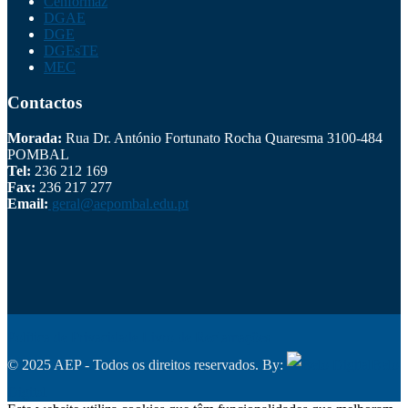
Cenformaz
DGAE
DGE
DGEsTE
MEC
Contactos
Morada:
Rua Dr. António Fortunato Rocha Quaresma 3100-484
POMBAL
Tel:
236 212 169
Fax:
236 217 277
Email:
geral@aepombal.edu.pt
Política de Privacidade
Livro de Reclamações
© 2025 AEP - Todos os direitos reservados. By:
Belo
Digital