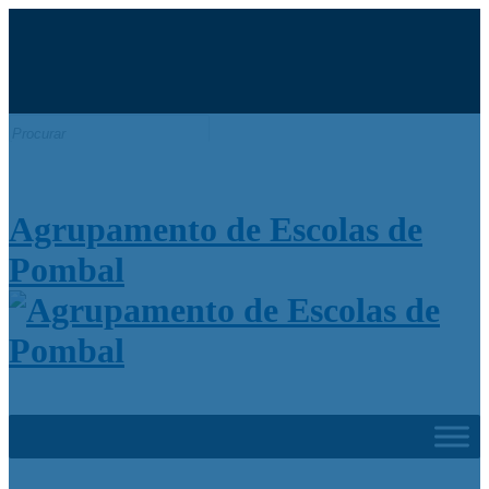
Search
for:
Agrupamento de Escolas de
Pombal