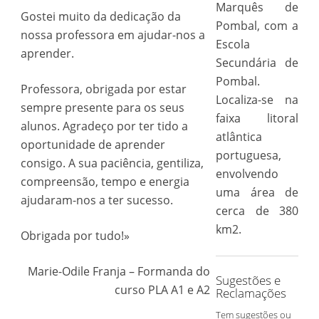
Marquês de
Gostei muito da dedicação da
Pombal, com a
nossa professora em ajudar-nos a
Escola
aprender.
Secundária de
Pombal.
Professora, obrigada por estar
Localiza-se na
sempre presente para os seus
faixa litoral
alunos. Agradeço por ter tido a
atlântica
oportunidade de aprender
portuguesa,
consigo. A sua paciência, gentiliza,
envolvendo
compreensão, tempo e energia
uma área de
ajudaram-nos a ter sucesso.
cerca de 380
km2.
Obrigada por tudo!»
Marie-Odile Franja – Formanda do
Sugestões e
curso PLA A1 e A2
Reclamações
Tem sugestões ou