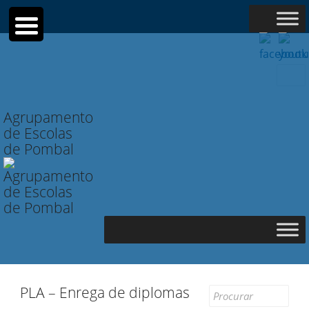
Searc
for:
Agrupamento
de Escolas
de Pombal
PLA – Enrega de diplomas
Search