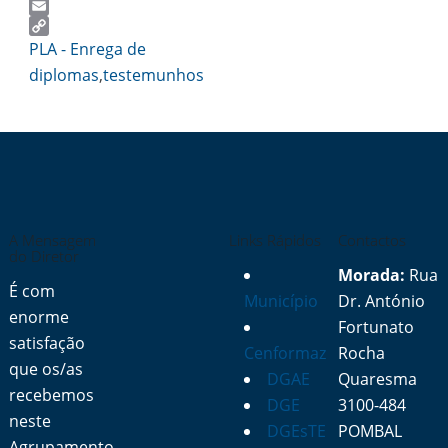
Twitter
Email
Copy
PLA - Enrega de
Link
diplomas
,
testemunhos
A Mensagem
Links Rápidos
Contactos
do Diretor
Morada:
Rua
É com
Município
Dr. António
enorme
Fortunato
satisfação
Cenformaz
Rocha
que os/as
DGAE
Quaresma
recebemos
DGE
3100-484
neste
DGEsTE
POMBAL
Agrupamento.