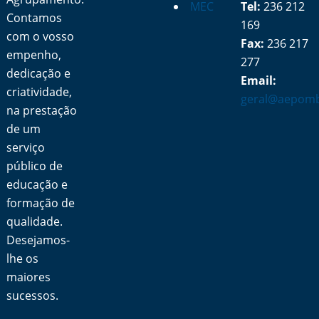
MEC
Tel:
236 212
Contamos
169
com o vosso
Fax:
236 217
empenho,
277
dedicação e
Email:
criatividade,
geral@aepomb
na prestação
de um
serviço
público de
educação e
formação de
qualidade.
Desejamos-
lhe os
maiores
sucessos.