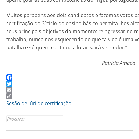
Muitos parabéns aos dois candidatos e fazemos votos p
certificação do 3ºciclo do ensino básico permita-lhes al
seus principais objetivos do momento: reingressar no 
trabalho, nunca nos esquecendo de que “a vida é uma v
batalha e só quem continua a lutar sairá vencedor.”
Patrícia Amado
–
Facebook
Twitter
Email
Copy
Sesão de júri de certificação
Link
Search
for: