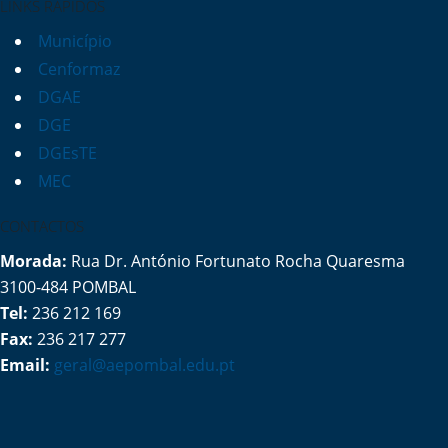
LINKS RÁPIDOS
Município
Cenformaz
DGAE
DGE
DGEsTE
MEC
CONTACTOS
Morada:
Rua Dr. António Fortunato Rocha Quaresma
3100-484 POMBAL
Tel:
236 212 169
Fax:
236 217 277
Email:
geral@aepombal.edu.pt