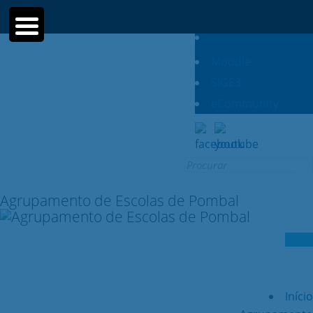
Moodle
SIGE3
eCommunity
Search
for:
Agrupamento de Escolas de Pombal
Início