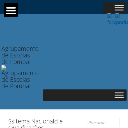
Searc
for:
Agrupamento
de Escolas
de Pombal
Ssitema Nacionald e
Search
Qualificações