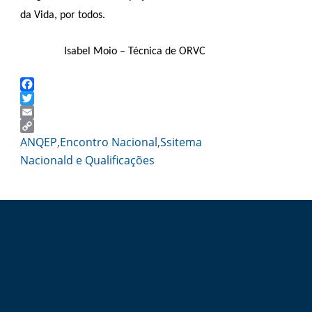
da Vida, por todos.
Isabel Moio – Técnica de ORVC
Facebook
Twitter
Email
Copy
ANQEP
,
Encontro Nacional
,
Ssitema
Link
Nacionald e Qualificações