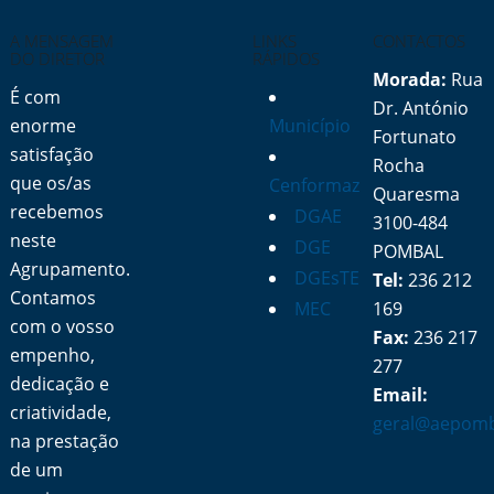
A MENSAGEM
LINKS
CONTACTOS
DO DIRETOR
RÁPIDOS
Morada:
Rua
É com
Dr. António
enorme
Município
Fortunato
satisfação
Rocha
que os/as
Cenformaz
Quaresma
recebemos
DGAE
3100-484
neste
DGE
POMBAL
Agrupamento.
DGEsTE
Tel:
236 212
Contamos
MEC
169
com o vosso
Fax:
236 217
empenho,
277
dedicação e
Email:
criatividade,
geral@aepomb
na prestação
de um