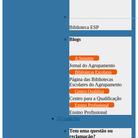
Biblioteca ESP
Blogs
A Semente
Jornal do Agrupamento
Bibliotecas Escolares
Página das Bibliotecas
Escolares do Agrupamento
Centro Qualifica
Centro para a Qualificação
Ensino Profissional
Ensino Profissional
Contactos
Tem uma questão ou
reclamação?