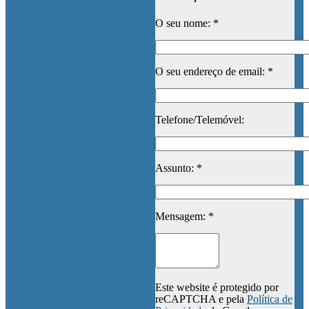
O seu nome: *
O seu endereço de email: *
Telefone/Telemóvel:
Assunto: *
Mensagem: *
Este website é protegido por
reCAPTCHA e pela
Política de