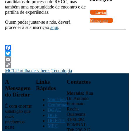
candidatos do processo de RVCC, mas
também uma oportunidade de encontro e de
partilha de experiências.
Enviar
Mensagem
Quem puder juntar-se a nós, deverá
proceder à sua inscrição
aqui
.
Facebook
Twitter
Email
MCT
,
Partilha de saberes
,
Tecnologia
Copy
Link
A
Links
Contactos
Mensagem
Rápidos
Morada:
Rua
do Diretor
Dr. António
Município
Fortunato
Cenformaz
É com enorme
Rocha
DGAE
satisfação que
Quaresma
DGE
os/as
3100-484
DGEsTE
recebemos
POMBAL
MEC
neste
Tel:
236 212