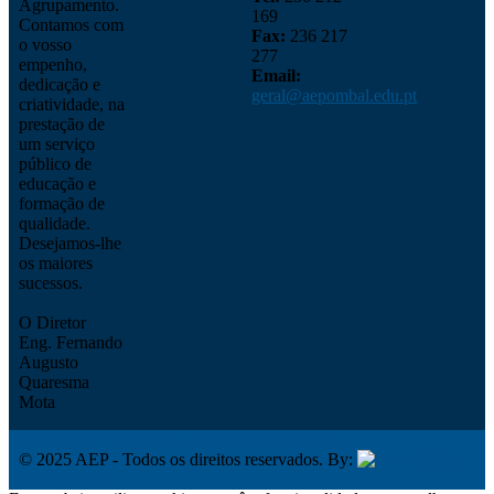
Agrupamento.
169
Contamos com
Fax:
236 217
o vosso
277
empenho,
Email:
dedicação e
geral@aepombal.edu.pt
criatividade, na
prestação de
um serviço
público de
educação e
formação de
qualidade.
Desejamos-lhe
os maiores
sucessos.
O Diretor
Eng. Fernando
Augusto
Quaresma
Mota
Política de Privacidade
Livro de Reclamações
© 2025 AEP - Todos os direitos reservados. By:
Belo Digital