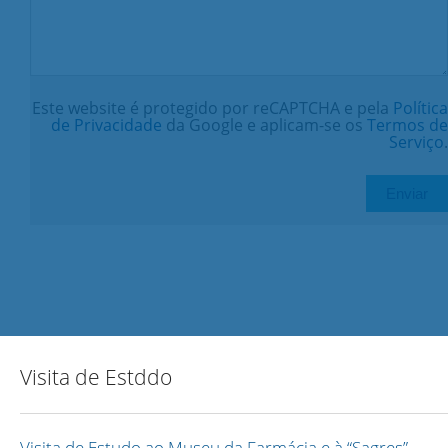
Este website é protegido por reCAPTCHA e pela
Política
de Privacidade
da Google e aplicam-se os
Termos de
Serviço
.
Visita de Estddo
Visita de Estudo ao Museu da Farmácia e à “Sagres”