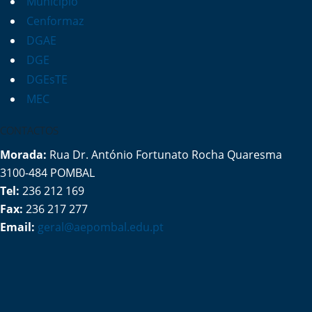
Município
Cenformaz
DGAE
DGE
DGEsTE
MEC
CONTACTOS
Morada:
Rua Dr. António Fortunato Rocha Quaresma
3100-484 POMBAL
Tel:
236 212 169
Fax:
236 217 277
Email:
geral@aepombal.edu.pt