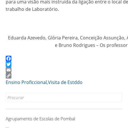
para uma visão mais instruída da ligação entre o local de
trabalho de Laboratório.
Eduarda Azevedo, Glória Pereira, Conceição Assunção,
e Bruno Rodrigues – Os professor
Facebook
Twitter
Email
Copy
Ensino Proficcional
,
Visita de Estddo
Link
Search
for:
Agrupamento de Escolas de Pombal