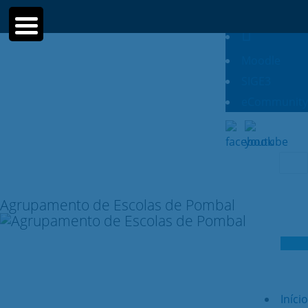
Moodle
SIGE3
eCommunity
Sear
for:
Agrupamento de Escolas de Pombal
Início