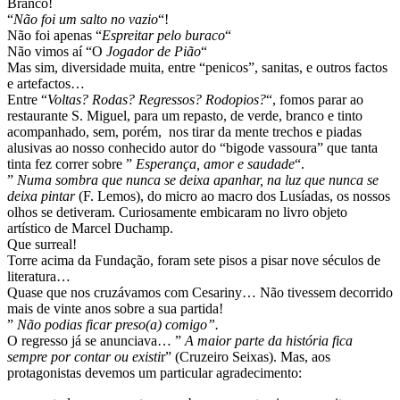
Branco!
“
Não foi um salto no vazio
“!
Não foi apenas “
Espreitar pelo buraco
“
Não vimos aí “O
Jogador de Pião
“
Mas sim, diversidade muita, entre “penicos”, sanitas, e outros factos
e artefactos…
Entre “
Voltas? Rodas? Regressos? Rodopios?
“, fomos parar ao
restaurante S. Miguel, para um repasto, de verde, branco e tinto
acompanhado, sem, porém, nos tirar da mente trechos e piadas
alusivas ao nosso conhecido autor do “bigode vassoura” que tanta
tinta fez correr sobre ”
Esperança, amor e saudade
“.
”
Numa sombra que nunca se deixa apanhar, na luz que nunca se
deixa pintar
(F. Lemos), do micro ao macro dos Lusíadas, os nossos
olhos se detiveram. Curiosamente embicaram no livro objeto
artístico de Marcel Duchamp.
Que surreal!
Torre acima da Fundação, foram sete pisos a pisar nove séculos de
literatura…
Quase que nos cruzávamos com Cesariny… Não tivessem decorrido
mais de vinte anos sobre a sua partida!
”
Não podias ficar preso(a) comigo”.
O regresso já se anunciava… ”
A maior parte da história fica
sempre por contar ou existi
r” (Cruzeiro Seixas). Mas, aos
protagonistas devemos um particular agradecimento: