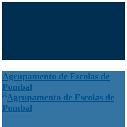
Moodle
SIGE3
eCommunity
Search
for:
Agrupamento de Escolas de
Pombal