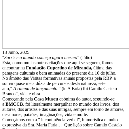
13 Julho, 2025
“
Sorris e o mundo começa agora mesmo
” (Júlio)
Esta, como muitas outras citações que aqui se seguem, fomos
encontrar na
Fundação Cupertino de
Miranda,
última das
paragens culturais e bem animadas do presente dia 10 de julho.
No âmbito das Visitas formativas anuais propostas pela RBP, a
somar quase meia dúzia de percursos desta natureza, este
ano,”
A rampa de lançamento
” (in A Bola) foi Camilo Castelo
Branco”, vida e obra.
Começando pela
Casa Museu
epónima do autor, seguindo-se
a
BMCCB
, foi literalmente mergulhar no mundo dos livros, dos
autores, dos artistas e das suas intrigas, sempre em torno de amores,
desamores, paixões, imaginações, vida e morte.
Começámos com a ” incontinência verbal”, humorística e muito
expressiva da Sra. Maria Faria… Que lição sobre Camilo Castelo