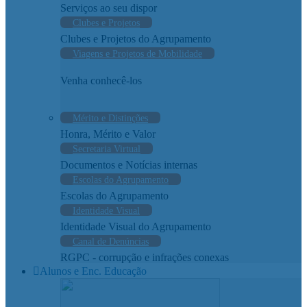
Serviços ao seu dispor
Clubes e Projetos
Clubes e Projetos do Agrupamento
Viagens e Projetos de Mobilidade
Venha conhecê-los
Mérito e Distinções
Honra, Mérito e Valor
Secretaria Virtual
Documentos e Notícias internas
Escolas do Agrupamento
Escolas do Agrupamento
Identidade Visual
Identidade Visual do Agrupamento
Canal de Denúncias
RGPC - corrupção e infrações conexas
Alunos e Enc. Educação