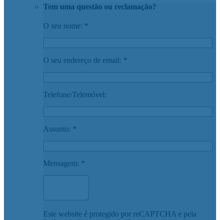
Tem uma questão ou reclamação?
O seu nome: *
O seu endereço de email: *
Telefone/Telemóvel:
Assunto: *
Mensagem: *
Este website é protegido por reCAPTCHA e pela