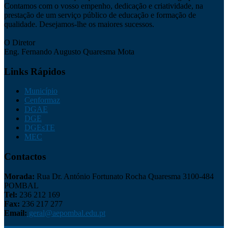
Contamos com o vosso empenho, dedicação e criatividade, na
prestação de um serviço público de educação e formação de
qualidade. Desejamos-lhe os maiores sucessos.
O Diretor
Eng. Fernando Augusto Quaresma Mota
Links Rápidos
Município
Cenformaz
DGAE
DGE
DGEsTE
MEC
Contactos
Morada:
Rua Dr. António Fortunato Rocha Quaresma 3100-484
POMBAL
Tel:
236 212 169
Fax:
236 217 277
Email:
geral@aepombal.edu.pt