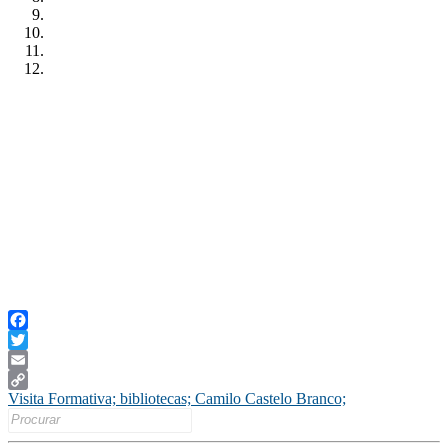
Facebook
Twitter
Email
Visita Formativa; bibliotecas; Camilo Castelo Branco;
Copy
Search
Link
for: