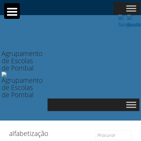
Searc
for:
Agrupamento
de Escolas
de Pombal
alfabetização
Search