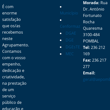
Morada:
Rua
É com
Dr. António
enorme
Município
Fortunato
satisfação
Rocha
que os/as
Cenformaz
Quaresma
recebemos
DGAE
3100-484
neste
DGE
POMBAL
Agrupamento.
DGEsTE
Tel:
236 212
Contamos
MEC
169
com o vosso
Fax:
236 217
empenho,
277
dedicação e
Email:
criatividade,
geral@aepomb
na prestação
de um
serviço
público de
educação e