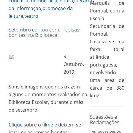
concurso
,
democracia
,
leitura
,
literacia
Marquês de
Link
da informaçao
,
promoçao da
Pombal, com a
leitura
,
teatro
Escola
Secundária de
Setembro contou com… “coisas
Pombal.
bonitas” na Biblioteca
Localiza-se na
faixa litoral
9
atlântica
Outubro,
portuguesa,
2019
envolvendo
uma área de
Sons e imagens que nos trazem
cerca de 380
alguns do momentos realizados na
km2.
Biblioteca Escolar, durante o mês
de setembro.
Sugestões e
Reclamações
Clique
sobre o
filme
e deixem-se
Tem sugestões ou
levar pelas “coisas bonitas” …