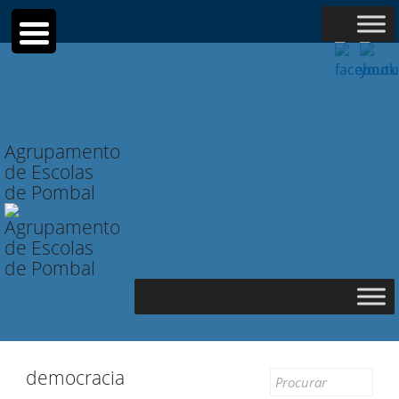
Searc
for:
Agrupamento
de Escolas
de Pombal
democracia
Search