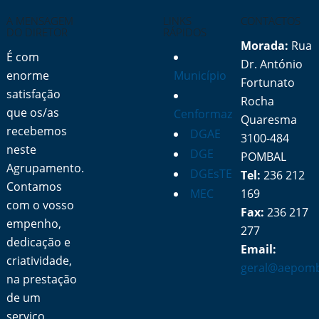
A MENSAGEM
LINKS
CONTACTOS
DO DIRETOR
RÁPIDOS
Morada:
Rua
É com
Dr. António
enorme
Município
Fortunato
satisfação
Rocha
que os/as
Cenformaz
Quaresma
recebemos
DGAE
3100-484
neste
DGE
POMBAL
Agrupamento.
DGEsTE
Tel:
236 212
Contamos
MEC
169
com o vosso
Fax:
236 217
empenho,
277
dedicação e
Email:
criatividade,
geral@aepomb
na prestação
de um
serviço