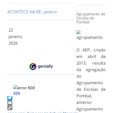
for:
ACONTECE NA BE- janeiro
Agrupamento de
Escolas de
Pombal
22
Janeiro,
2026
O AEP, criado
em abril de
2013, resulta
da agregação
do
Agrupamento
de Escolas de
Pombal,
Facebook
anterior
Twitter
Email
Agrupamento
Copy