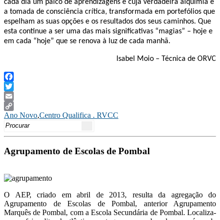
cada dia um palco de aprendizagens e cuja verdadeira alquimia é
a tomada de consciência crítica, transformada em portefólios que
espelham as suas opções e os resultados dos seus caminhos. Que
esta continue a ser uma das mais significativas “magias” – hoje e
em cada “hoje” que se renova à luz de cada manhã.
Isabel Moio – Técnica de ORVC
Facebook
Twitter
Email
Ano Novo
,
Centro Qualifica . RVCC
Copy
Search
Link
for:
Agrupamento de Escolas de Pombal
O AEP, criado em abril de 2013, resulta da agregação do
Agrupamento de Escolas de Pombal, anterior Agrupamento
Marquês de Pombal, com a Escola Secundária de Pombal. Localiza-