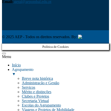
Email:
geral@aepombal.edu.pt
Política de Privacidade
Livro de Reclamações
© 2025 AEP - Todos os direitos reservados. By:
Belo
Digital
Política de Cookies
Menu
Início
Agrupamento
▼
Breve nota histórica
Administração e Gestão
Serviços
Mérito e distinções
Clubes e Projetos
Secretaria Virtual
Escolas do Agrupamento
Viagens e Projetos de Mobilidade