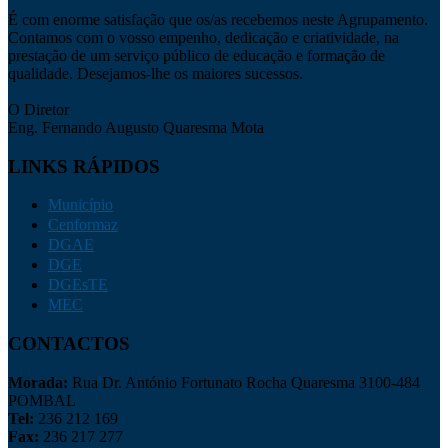
É com enorme satisfação que os/as recebemos neste Agrupamento.
Contamos com o vosso empenho, dedicação e criatividade, na
prestação de um serviço público de educação e formação de
qualidade. Desejamos-lhe os maiores sucessos.
O Diretor
Eng. Fernando Augusto Quaresma Mota
LINKS RÁPIDOS
Município
Cenformaz
DGAE
DGE
DGEsTE
MEC
CONTACTOS
Morada:
Rua Dr. António Fortunato Rocha Quaresma 3100-484
POMBAL
Tel:
236 212 169
Fax:
236 217 277