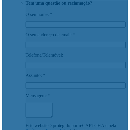
Tem uma questão ou reclamação?
O seu nome: *
O seu endereço de email: *
Telefone/Telemóvel:
Assunto: *
Mensagem: *
Este website é protegido por reCAPTCHA e pela