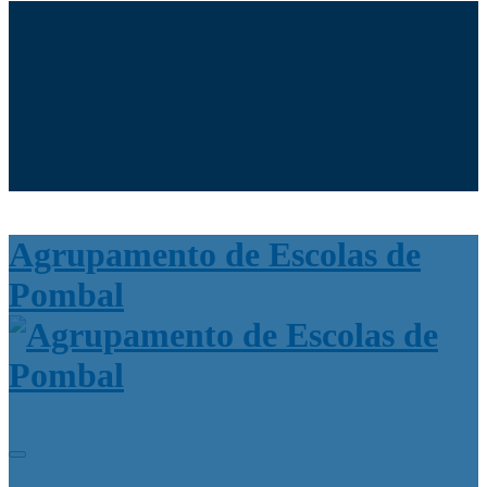
Moodle
SIGE3
eCommunity
Search
for:
Agrupamento de Escolas de
Pombal