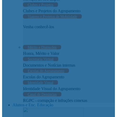
Clubes e Projetos
Clubes e Projetos do Agrupamento
Viagens e Projetos de Mobilidade
Venha conhecê-los
Mérito e Distinções
Honra, Mérito e Valor
Secretaria Virtual
Documentos e Notícias internas
Escolas do Agrupamento
Escolas do Agrupamento
Identidade Visual
Identidade Visual do Agrupamento
Canal de Denúncias
RGPC - corrupção e infrações conexas
Alunos e Enc. Educação