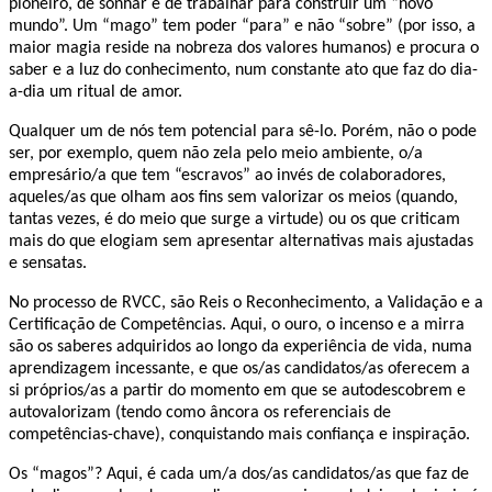
pioneiro, de sonhar e de trabalhar para construir um “novo
mundo”. Um “mago” tem poder “para” e não “sobre” (por isso, a
maior magia reside na nobreza dos valores humanos) e procura o
saber e a luz do conhecimento, num constante ato que faz do dia-
a-dia um ritual de amor.
Qualquer um de nós tem potencial para sê-lo. Porém, não o pode
ser, por exemplo, quem não zela pelo meio ambiente, o/a
empresário/a que tem “escravos” ao invés de colaboradores,
aqueles/as que olham aos fins sem valorizar os meios (quando,
tantas vezes, é do meio que surge a virtude) ou os que criticam
mais do que elogiam sem apresentar alternativas mais ajustadas
e sensatas.
No processo de RVCC, são Reis o Reconhecimento, a Validação e a
Certificação de Competências. Aqui, o ouro, o incenso e a mirra
são os saberes adquiridos ao longo da experiência de vida, numa
aprendizagem incessante, e que os/as candidatos/as oferecem a
si próprios/as a partir do momento em que se autodescobrem e
autovalorizam (tendo como âncora os referenciais de
competências-chave), conquistando mais confiança e inspiração.
Os “magos”? Aqui, é cada um/a dos/as candidatos/as que faz de