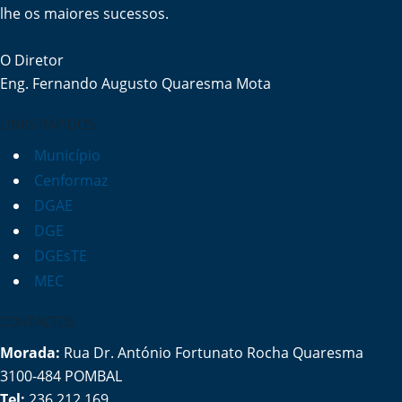
lhe os maiores sucessos.
O Diretor
Eng. Fernando Augusto Quaresma Mota
LINKS RÁPIDOS
Município
Cenformaz
DGAE
DGE
DGEsTE
MEC
CONTACTOS
Morada:
Rua Dr. António Fortunato Rocha Quaresma
3100-484 POMBAL
Tel:
236 212 169