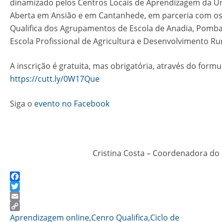
dinamizado pelos Centros Locais de Aprendizagem da U
Aberta em Ansião e em Cantanhede, em parceria com os
Qualifica dos Agrupamentos de Escola de Anadia, Pombal
Escola Profissional de Agricultura e Desenvolvimento Ru
A inscrição é gratuita, mas obrigatória, através do formu
https://cutt.ly/0W17Que
Siga o
evento no Facebook
Cristina Costa – Coordenadora do 
Facebook
Twitter
Email
Copy
Aprendizagem online
,
Cenro Qualifica
,
Ciclo de