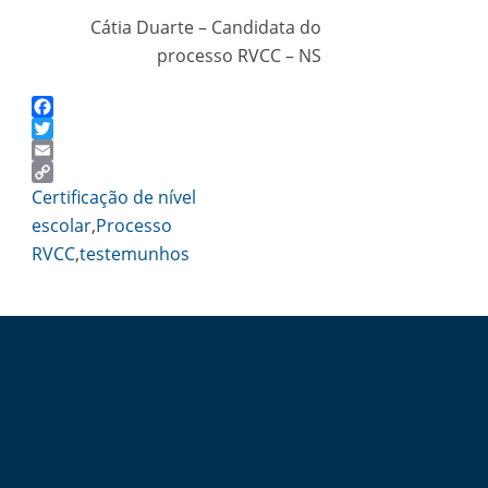
Cátia Duarte – Candidata do
processo RVCC – NS
Facebook
Twitter
Email
Copy
Certificação de nível
Link
escolar
,
Processo
RVCC
,
testemunhos