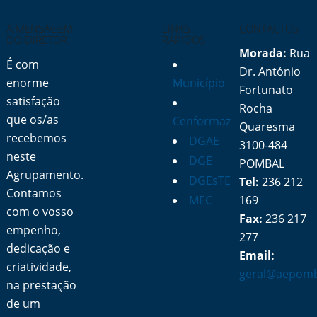
A MENSAGEM
LINKS
CONTACTOS
DO DIRETOR
RÁPIDOS
Morada:
Rua
É com
Dr. António
enorme
Município
Fortunato
satisfação
Rocha
que os/as
Cenformaz
Quaresma
recebemos
DGAE
3100-484
neste
DGE
POMBAL
Agrupamento.
DGEsTE
Tel:
236 212
Contamos
MEC
169
com o vosso
Fax:
236 217
empenho,
277
dedicação e
Email:
criatividade,
geral@aepomb
na prestação
de um