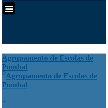
Moodle
SIGE3
eCommunity
▼
Search
▼
for:
▼
Agrupamento de Escolas de
Pombal