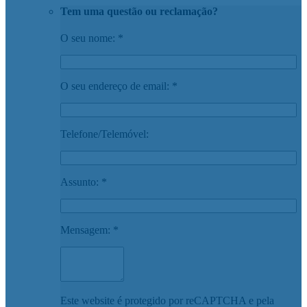
Tem uma questão ou reclamação?
O seu nome: *
O seu endereço de email: *
Telefone/Telemóvel:
Assunto: *
Mensagem: *
Este website é protegido por reCAPTCHA e pela