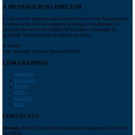
A MENSAGEM DO DIRETOR
É com enorme satisfação que os/as recebemos neste Agrupamento.
Contamos com o vosso empenho, dedicação e criatividade, na
prestação de um serviço público de educação e formação de
qualidade. Desejamos-lhe os maiores sucessos.
O Diretor
Eng. Fernando Augusto Quaresma Mota
LINKS RÁPIDOS
Município
Cenformaz
DGAE
DGE
DGEsTE
MEC
CONTACTOS
Morada:
Rua Dr. António Fortunato Rocha Quaresma 3100-484
POMBAL