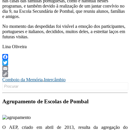
nas casas das famílias portuguesas, como é habitual nestes
programas, e também devido à realização de um jantar convívio no
dia 9, na Escola Secundária de Pombal, que reuniu alunos, famílias
e amigos.
No momento das despedidas foi visível a emoção dos participantes,
portugueses e italianos, decididos, muitos deles, a estreitar laços em
futuras visitas.
Lina Oliveira
Facebook
Twitter
Email
Comboio da Memória
,
Intercâmbio
Copy
Search
Link
for:
Agrupamento de Escolas de Pombal
O AEP, criado em abril de 2013, resulta da agregação do