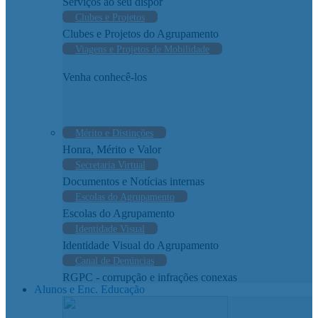
Serviços ao seu dispor
Clubes e Projetos
Clubes e Projetos do Agrupamento
Viagens e Projetos de Mobilidade
Venha conhecê-los
Mérito e Distinções
Honra, Mérito e Valor
Secretaria Virtual
Documentos e Notícias internas
Escolas do Agrupamento
Escolas do Agrupamento
Identidade Visual
Identidade Visual do Agrupamento
Canal de Denúncias
RGPC - corrupção e infrações conexas
Alunos e Enc. Educação