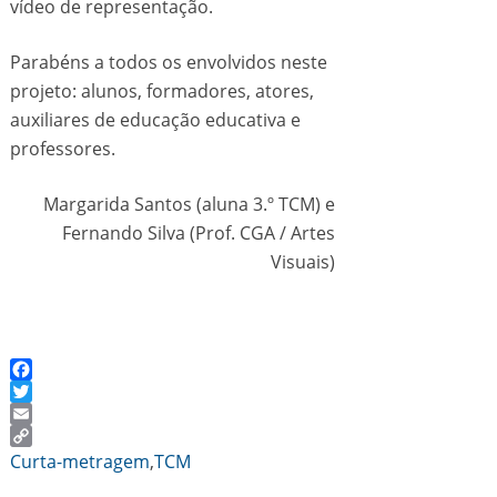
vídeo de representação.
Parabéns a todos os envolvidos neste
projeto: alunos, formadores, atores,
auxiliares de educação educativa e
professores.
Margarida Santos (aluna 3.º TCM) e
Fernando Silva (Prof. CGA / Artes
Visuais)
Facebook
Twitter
Email
Copy
Curta-metragem
,
TCM
Link