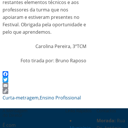
restantes elementos técnicos e aos
professores da turma que nos
apoiaram e estiveram presentes no
Festival. Obrigada pela oportunidade e
pelo que aprendemos.
Carolina Pereira, 3ºTCM
Foto tirada por: Bruno Raposo
Facebook
Twitter
Email
Copy
Curta-metragem
,
Ensino Profissional
Link
A Mensagem
Links Rápidos
Contactos
do Diretor
Morada:
Rua
É com