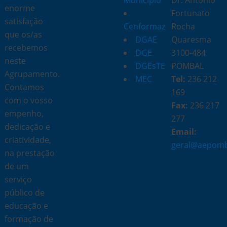
Município
Dr. António
enorme
Fortunato
satisfação
Cenformaz
Rocha
que os/as
DGAE
Quaresma
recebemos
DGE
3100-484
neste
DGEsTE
POMBAL
Agrupamento.
MEC
Tel:
236 212
Contamos
169
com o vosso
Fax:
236 217
empenho,
277
dedicação e
Email:
criatividade,
geral@aepomb
na prestação
de um
serviço
público de
educação e
formação de