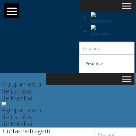
Search
for:
Pesquisar
Agrupamento
de Escolas
de Pombal
Curta-metragem
Search