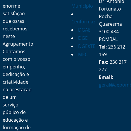
Dr. António
enorme
Município
Fortunato
satisfação
Rocha
que os/as
Cenformaz
Quaresma
recebemos
DGAE
3100-484
neste
DGE
POMBAL
Agrupamento.
DGEsTE
Tel:
236 212
Contamos
MEC
169
com o vosso
Fax:
236 217
empenho,
277
dedicação e
Email:
criatividade,
geral@aepomb
na prestação
de um
serviço
público de
educação e
formação de