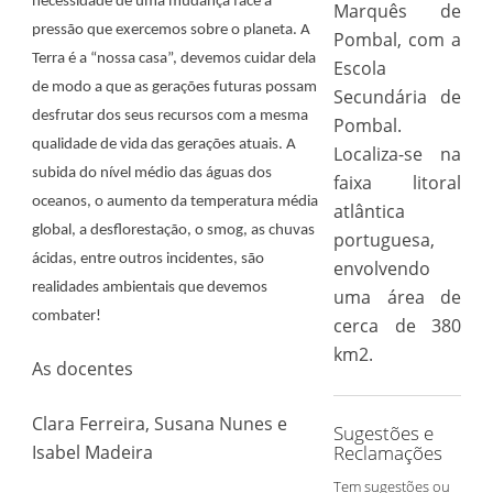
necessidade de uma mudança face à
Marquês de
pressão que exercemos sobre o planeta. A
Pombal, com a
Terra é a “nossa casa”, devemos cuidar dela
Escola
de modo a que as gerações futuras possam
Secundária de
desfrutar dos seus recursos com a mesma
Pombal.
qualidade de vida das gerações atuais. A
Localiza-se na
subida do nível médio das águas dos
faixa litoral
oceanos, o aumento da temperatura média
atlântica
global, a desflorestação, o smog, as chuvas
portuguesa,
ácidas, entre outros incidentes, são
envolvendo
realidades ambientais que devemos
uma área de
combater!
cerca de 380
km2.
As docentes
Clara Ferreira, Susana Nunes e
Sugestões e
Isabel Madeira
Reclamações
Tem sugestões ou