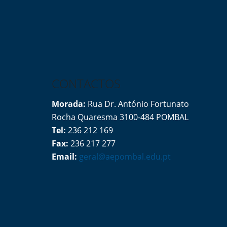
CONTACTOS
Morada:
Rua Dr. António Fortunato
Rocha Quaresma 3100-484 POMBAL
Tel:
236 212 169
Fax:
236 217 277
Email:
geral@aepombal.edu.pt