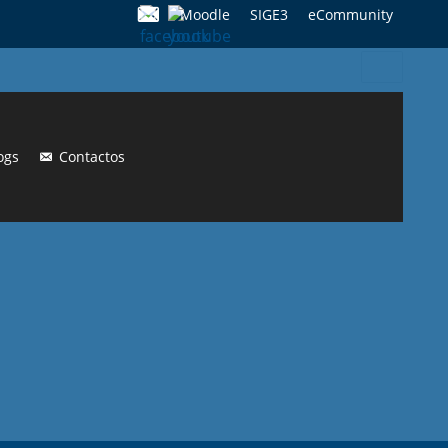
Moodle
SIGE3
eCommunity
Search
for:
ogs
Contactos