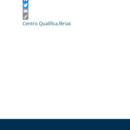
Facebook
Twitter
Email
Copy
Centro Qualifica
,
férias
Link