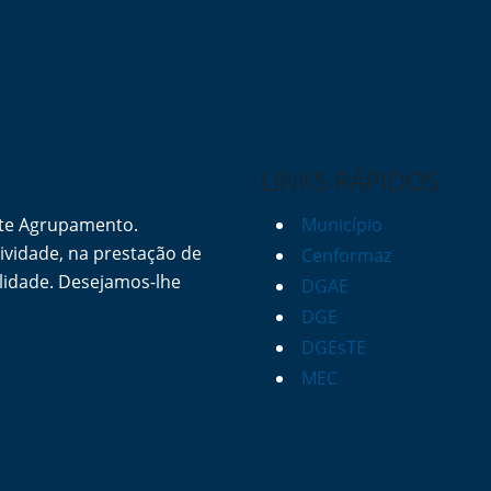
LINKS RÁPIDOS
ste Agrupamento.
Município
vidade, na prestação de
Cenformaz
lidade. Desejamos-lhe
DGAE
DGE
DGEsTE
MEC