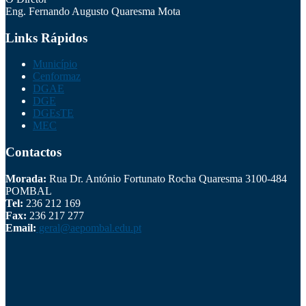
Eng. Fernando Augusto Quaresma Mota
Links Rápidos
Município
Cenformaz
DGAE
DGE
DGEsTE
MEC
Contactos
Morada:
Rua Dr. António Fortunato Rocha Quaresma 3100-484
POMBAL
Tel:
236 212 169
Fax:
236 217 277
Email:
geral@aepombal.edu.pt