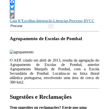
Facebook
Twitter
Email
Gala K'Escolhas
,
Integração
,
Literacias
,
Processo RVCC
Copy
Search
Link
for:
Agrupamento de Escolas de Pombal
O AEP, criado em abril de 2013, resulta da agregação do
Agrupamento de Escolas de Pombal, anterior
Agrupamento Marquês de Pombal, com a Escola
Secundária de Pombal. Localiza-se na faixa litoral
atlântica portuguesa, envolvendo uma área de cerca de
380 km2.
Sugestões e Reclamações
Tem sugestões ou reclamações? Envie-nos uma