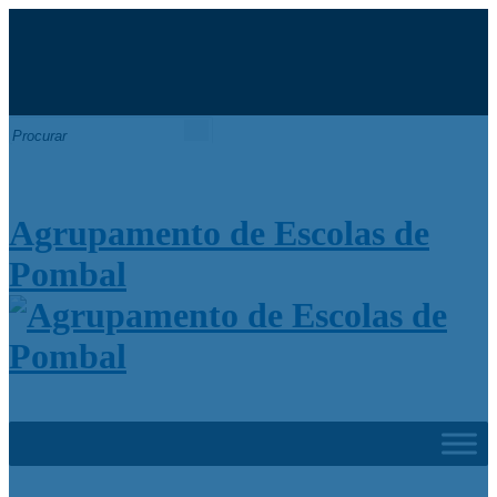
Search
for:
Agrupamento de Escolas de
Pombal