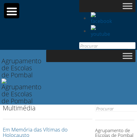
Search
for:
Agrupamento
de Escolas
de Pombal
Multimédia
Search
for:
Em Memória das Vítimas do
Agrupamento de
Holocausto
Escolas de Pombal