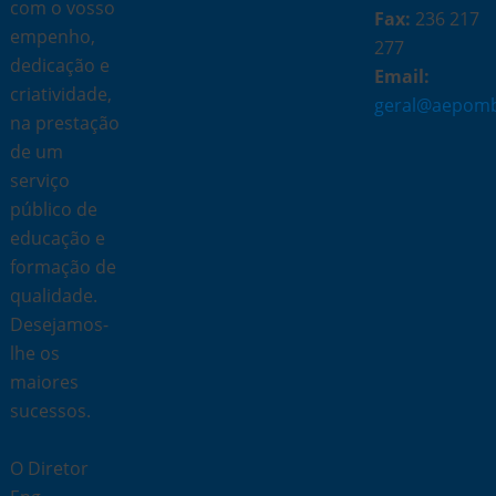
com o vosso
Fax:
236 217
empenho,
277
dedicação e
Email:
criatividade,
geral@aepomb
na prestação
de um
serviço
público de
educação e
formação de
qualidade.
Desejamos-
lhe os
maiores
sucessos.
O Diretor