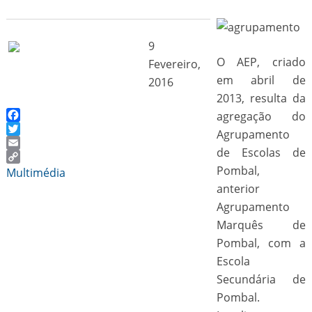
9
O AEP, criado
Fevereiro,
em abril de
2016
2013, resulta da
agregação do
Facebook
Agrupamento
Twitter
de Escolas de
Email
Copy
Pombal,
Multimédia
Link
anterior
Agrupamento
Marquês de
Pombal, com a
Escola
Secundária de
Pombal.