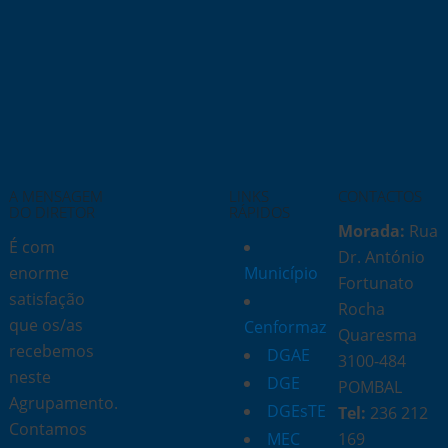
A MENSAGEM
LINKS
CONTACTOS
DO DIRETOR
RÁPIDOS
Morada:
Rua
É com
Dr. António
enorme
Município
Fortunato
satisfação
Rocha
que os/as
Cenformaz
Quaresma
recebemos
DGAE
3100-484
neste
DGE
POMBAL
Agrupamento.
DGEsTE
Tel:
236 212
Contamos
MEC
169