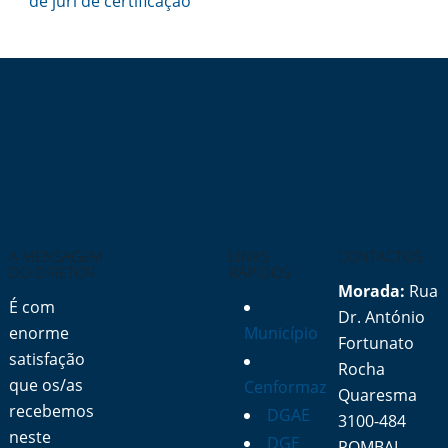
de júri de certificação
A MENSAGEM
LINKS
CONTACTOS
DO DIRETOR
RÁPIDOS
Morada:
Rua
É com
Dr. António
enorme
Município
Fortunato
satisfação
Rocha
que os/as
Cenformaz
Quaresma
recebemos
DGAE
3100-484
neste
DGE
POMBAL