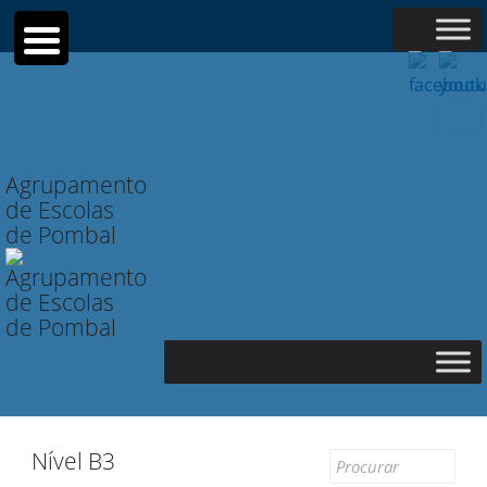
Searc
for:
Agrupamento
de Escolas
de Pombal
Nível B3
Search