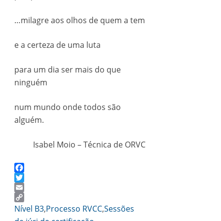
…milagre aos olhos de quem a tem
e a certeza de uma luta
para um dia ser mais do que
ninguém
num mundo onde todos são
alguém.
Isabel Moio – Técnica de ORVC
Facebook
Twitter
Email
Copy
Nível B3
,
Processo RVCC
,
Sessões
Link