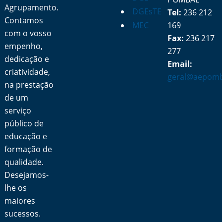
Agrupamento.
DGEsTE
Tel:
236 212
Contamos
MEC
169
com o vosso
Fax:
236 217
empenho,
277
dedicação e
Email:
criatividade,
geral@aepomb
na prestação
de um
serviço
público de
educação e
formação de
qualidade.
Desejamos-
lhe os
maiores
sucessos.