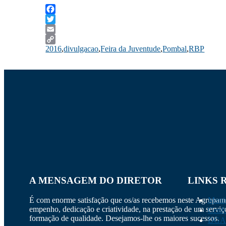
Facebook
Twitter
Email
2016
,
divulgacao
,
Feira da Juventude
,
Pombal
,
RBP
Copy
Link
A MENSAGEM DO DIRETOR
LINKS 
É com enorme satisfação que os/as recebemos neste Agrupa
Munic
empenho, dedicação e criatividade, na prestação de um servi
Cenf
formação de qualidade. Desejamos-lhe os maiores sucessos.
DGA