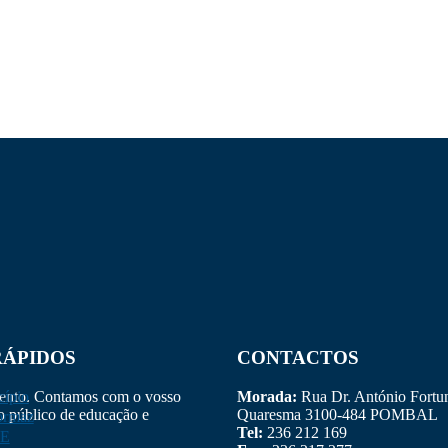
RÁPIDOS
CONTACTOS
mento. Contamos com o vosso
ípio
Morada:
Rua Dr. António Fortu
ço público de educação e
Quaresma 3100-484 POMBAL
ormaz
Tel:
236 212 169
E