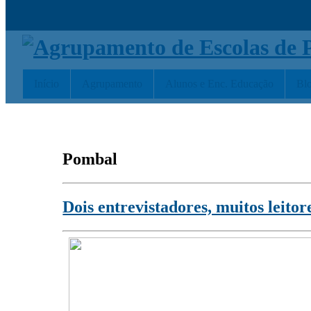
Início
Agrupamento
Alunos e Enc. Educação
Bl
Pombal
Dois entrevistadores, muitos leitor