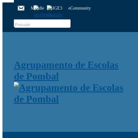
Moodle
SIGE3
eCommunity
Search
for:
Agrupamento de Escolas
de Pombal