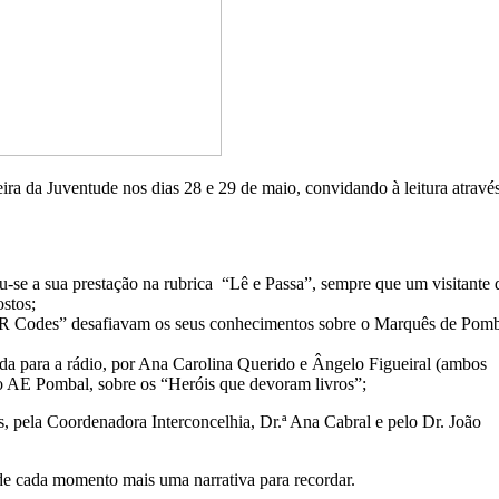
ra da Juventude nos dias 28 e 29 de maio, convidando à leitura atravé
ou-se a sua prestação na rubrica “Lê e Passa”, sempre que um visitante 
ostos;
“QR Codes” desafiavam os seus conhecimentos sobre o Marquês de Pomb
izada para a rádio, por Ana Carolina Querido e Ângelo Figueiral (ambos
do AE Pombal, sobre os “Heróis que devoram livros”;
s, pela Coordenadora Interconcelhia, Dr.ª Ana Cabral e pelo Dr. João
 de cada momento mais uma narrativa para recordar.