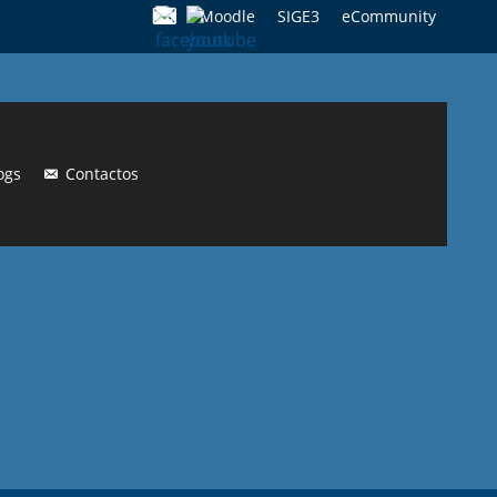
Moodle
SIGE3
eCommunity
Search
for:
ogs
Contactos