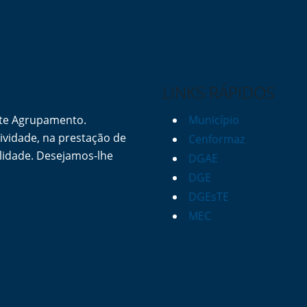
LINKS RÁPIDOS
ste Agrupamento.
Município
vidade, na prestação de
Cenformaz
lidade. Desejamos-lhe
DGAE
DGE
DGEsTE
MEC