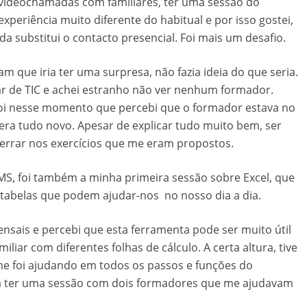
 videochamadas com familiares, ter uma sessão do
periência muito diferente do habitual e por isso gostei,
da substitui o contacto presencial. Foi mais um desafio.
m que iria ter uma surpresa, não fazia ideia do que seria.
r de TIC e achei estranho não ver nenhum formador.
oi nesse momento que percebi que o formador estava no
 era tudo novo. Apesar de explicar tudo muito bem, ser
e errar nos exercícios que me eram propostos.
S, foi também a minha primeira sessão sobre Excel, que
 tabelas que podem ajudar-nos no nosso dia a dia.
sais e percebi que esta ferramenta pode ser muito útil
iar com diferentes folhas de cálculo. A certa altura, tive
e foi ajudando em todos os passos e funções do
r a ter uma sessão com dois formadores que me ajudavam