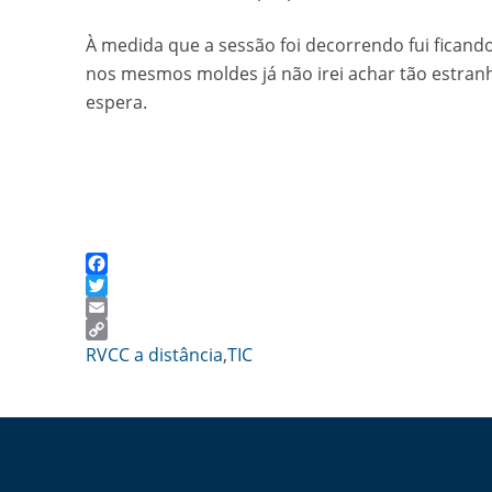
À medida que a sessão foi decorrendo fui ficando
nos mesmos moldes já não irei achar tão estranh
espera.
Facebook
Twitter
Email
Copy
RVCC a distância
,
TIC
Link