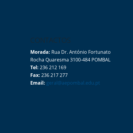
CONTACTOS
Morada:
Rua Dr. António Fortunato
Rocha Quaresma 3100-484 POMBAL
Tel:
236 212 169
Fax:
236 217 277
Email:
geral@aepombal.edu.pt