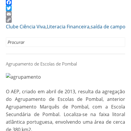
Facebook
Twitter
Email
Copy
Clube Ciência Viva
,
Literacia Financeira
,
saída de campo
Link
Search for:
Agrupamento de Escolas de Pombal
O AEP, criado em abril de 2013, resulta da agregação
do Agrupamento de Escolas de Pombal, anterior
Agrupamento Marquês de Pombal, com a Escola
Secundária de Pombal. Localiza-se na faixa litoral
atlântica portuguesa, envolvendo uma área de cerca
de 380 km2.