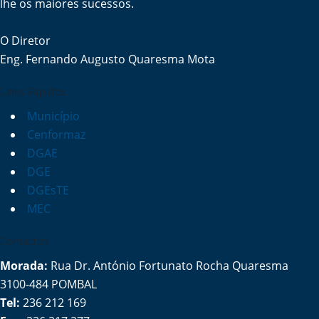
lhe os maiores sucessos.
O Diretor
Eng. Fernando Augusto Quaresma Mota
Links Rápidos
Município
Cenformaz
DGAE
DGE
DGEsTE
MEC
Contactos
Morada:
Rua Dr. António Fortunato Rocha Quaresma
3100-484 POMBAL
Tel:
236 212 169