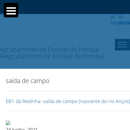
Sear
for:
Agrupamento de Escolas de Pombal
saída de campo
EB1 da Redinha- saída de campo (nascente do rio Anços
24 Junho, 2021