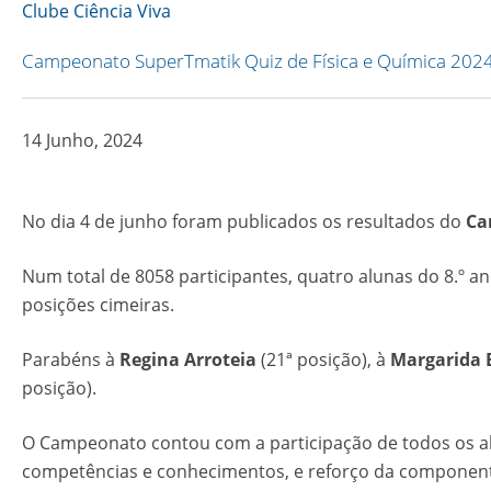
Copy
Clube Ciência Viva
Link
Campeonato SuperTmatik Quiz de Física e Química 202
14 Junho, 2024
No dia 4 de junho foram publicados os resultados do
Ca
Num total de 8058 participantes, quatro alunas do 8.º 
posições cimeiras.
Parabéns à
Regina Arroteia
(21ª posição), à
Margarida 
posição).
O Campeonato contou com a participação de todos os alu
competências e conhecimentos, e reforço da component