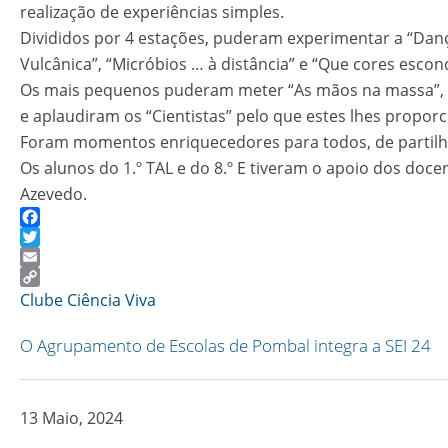
realização de experiências simples.
Divididos por 4 estações, puderam experimentar a “Dança 
Vulcânica”, “Micróbios … à distância” e “Que cores escon
Os mais pequenos puderam meter “As mãos na massa”, u
e aplaudiram os “Cientistas” pelo que estes lhes propor
Foram momentos enriquecedores para todos, de partilha
Os alunos do 1.º TAL e do 8.º E tiveram o apoio dos do
Azevedo.
Facebook
Twitter
Email
Copy
Clube Ciência Viva
Link
O Agrupamento de Escolas de Pombal integra a SEI 24
13 Maio, 2024