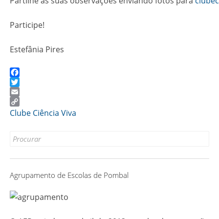
Partilhe as suas observações enviando fotos para
clube
Participe!
Estefânia Pires
Facebook
Twitter
Email
Copy
Clube Ciência Viva
Link
Search
for:
Agrupamento de Escolas de Pombal