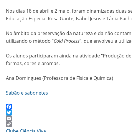
Nos dias 18 de abril e 2 maio, foram dinamizadas duas 
Educação Especial Rosa Gante, Isabel Jesus e Tânia Pach
No âmbito da preservação da natureza e da não contami
utilizando o método “
Cold Process
”, que envolveu a utiliz
Os alunos participaram ainda na atividade “Produção de
formas, cores e aromas.
Ana Domingues (Professora de Física e Química)
Sabão e sabonetes
Facebook
Twitter
Email
Copy
Clube Ciência Viva