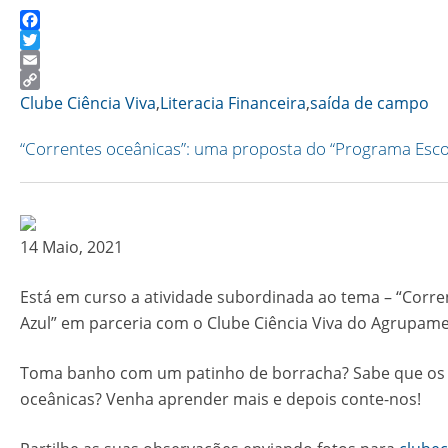
Facebook
Twitter
Email
Copy
Clube Ciência Viva
,
Literacia Financeira
,
saída de campo
Link
“Correntes oceânicas”: uma proposta do “Programa Esco
14 Maio, 2021
Está em curso a atividade subordinada ao tema – “Corre
Azul” em parceria com o Clube Ciência Viva do Agrupam
Toma banho com um patinho de borracha? Sabe que os p
oceânicas? Venha aprender mais e depois conte-nos!