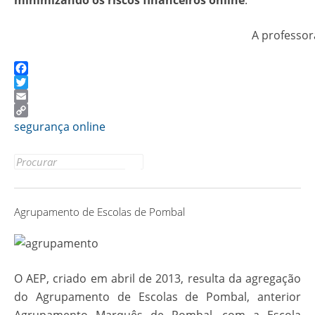
minimizando os riscos financeiros online
.
A professor
Facebook
Twitter
Email
Copy
segurança online
Link
Search
for:
Agrupamento de Escolas de Pombal
O AEP, criado em abril de 2013, resulta da agregação
do Agrupamento de Escolas de Pombal, anterior