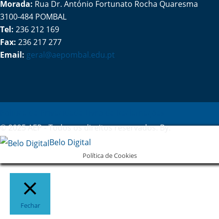
Morada:
Rua Dr. António Fortunato Rocha Quaresma
3100-484 POMBAL
Tel:
236 212 169
Fax:
236 217 277
Email:
geral@aepombal.edu.pt
Política de Privacidade
Livro de Reclamações
© 2025 AEP - Todos os direitos reservados. By:
Belo Digital
Política de Cookies
Fechar