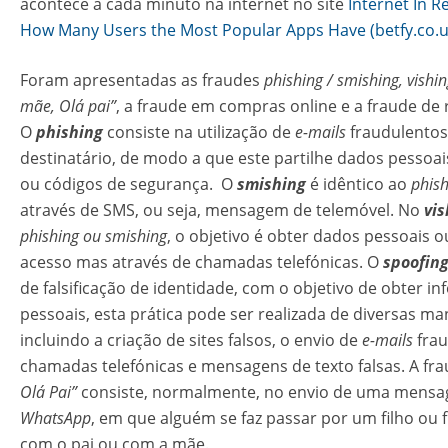
acontece a cada minuto na internet no site
Internet In R
How Many Users the Most Popular Apps Have (betfy.co.u
Foram apresentadas as fraudes
phishing / smishing, vishi
mãe, Olá pai”
, a fraude em compras online e a fraude de
O
phishing
consiste na utilização de
e-mails
fraudulentos
destinatário, de modo a que este partilhe dados pessoais
ou códigos de segurança. ​ O
smishing
é idêntico ao
phish
através de SMS, ou seja, mensagem de telemóvel. No
vis
phishing ou smishing
, o objetivo é obter dados pessoais 
acesso mas através de chamadas telefónicas. O
spoofin
de falsificação de identidade, com o objetivo de obter i
pessoais, esta prática pode ser realizada de diversas ma
incluindo a criação de sites falsos, o envio de
e-mails
frau
chamadas telefónicas e mensagens de texto falsas. A fr
Olá Pai”
consiste, normalmente, no envio de uma mens
WhatsApp
, em que alguém se faz passar por um filho ou f
com o pai ou com a mãe.​